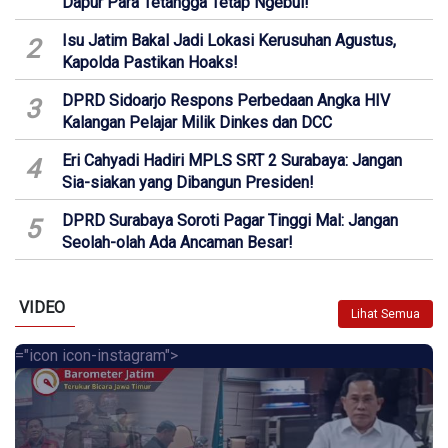
Dapur Para Tetangga Tetap Ngebul!
Isu Jatim Bakal Jadi Lokasi Kerusuhan Agustus,
2
Kapolda Pastikan Hoaks!
DPRD Sidoarjo Respons Perbedaan Angka HIV
3
Kalangan Pelajar Milik Dinkes dan DCC
Eri Cahyadi Hadiri MPLS SRT 2 Surabaya: Jangan
4
Sia-siakan yang Dibangun Presiden!
DPRD Surabaya Soroti Pagar Tinggi Mal: Jangan
5
Seolah-olah Ada Ancaman Besar!
VIDEO
Lihat Semua
="icon icon-instagram">