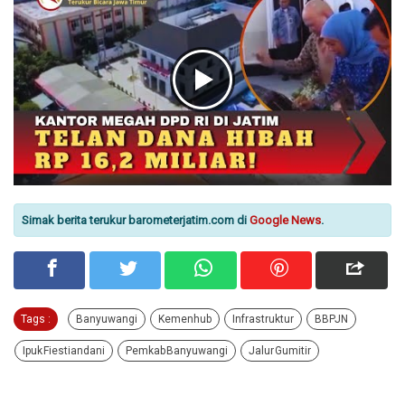
Simak berita terukur barometerjatim.com di
Google News
.
Tags :
Banyuwangi
Kemenhub
Infrastruktur
BBPJN
Ipuk Fiestiandani
Pemkab Banyuwangi
Jalur Gumitir