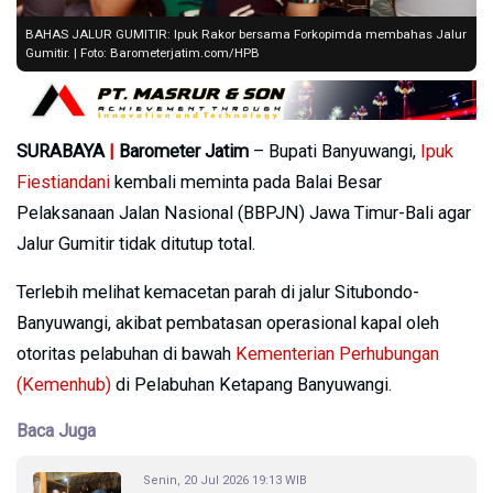
BAHAS JALUR GUMITIR: Ipuk Rakor bersama Forkopimda membahas Jalur
Gumitir. | Foto: Barometerjatim.com/HPB
SURABAYA
|
Barometer Jatim
– Bupati Banyuwangi,
Ipuk
Fiestiandani
kembali meminta pada Balai Besar
Pelaksanaan Jalan Nasional (BBPJN) Jawa Timur-Bali agar
Jalur Gumitir tidak ditutup total.
Terlebih melihat kemacetan parah di jalur Situbondo-
Banyuwangi, akibat pembatasan operasional kapal oleh
otoritas pelabuhan di bawah
Kementerian Perhubungan
(Kemenhub)
di Pelabuhan Ketapang Banyuwangi.
Baca Juga
Senin, 20 Jul 2026 19:13 WIB