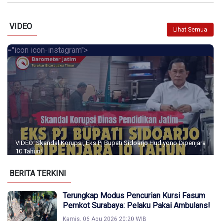
VIDEO
Lihat Semua
="icon icon-instagram">
VIDEO: Skandal Korupsi, Eks Pj Bupati Sidoarjo Hudiyono Dipenjara
10 Tahun!
BERITA TERKINI
Terungkap Modus Pencurian Kursi Fasum
Pemkot Surabaya: Pelaku Pakai Ambulans!
Kamis, 06 Agu 2026 20:20 WIB