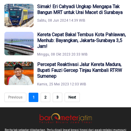
Simak! Eri Cahyadi Ungkap Mengapa Tak
Bangun MRT untuk Urai Macet di Surabaya
Sabtu, 08 Jun 2024 14:39 WIB
Kereta Cepat Bakal Tembus Kota Pahlawan,
Menhub: Bayangkan, Jakarta-Surabaya 3,5
Jam!
Minggu, 08 Okt 2023 20:33 WIB
Percepat Reaktivasi Jalur Kereta Madura,
Bupati Fauzi Gercep Tinjau Kambali RTRW
Sumenep
Kamis, 25 Mei 2023 12:03 WIB
Previous
1
2
3
Next
Berita tak sekadar dikabarkan. Perlu digali lewat kreasi tinggi dari awak redaksi mumpuni