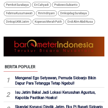
Pemkot Surabaya
Eri Cahyadi
Prabowo Subianto
Febrina Kusumawati
Rini Indriyani
Dinkopdag Surabaya
Dinkop UKM Jatim
Koperasi Merah Putih
Endi Alim Abdi Nusa
BERITA POPULER
Mengenal Ego Setyawan, Pemuda Sidoarjo Bikin
1
Dapur Para Tetangga Tetap Ngebul!
Isu Jatim Bakal Jadi Lokasi Kerusuhan Agustus,
2
Kapolda Pastikan Hoaks!
Skandal Korupsi Dindik Jatim, Eks Pj Bupati Sidoarjo