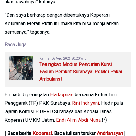
akar bawahnya,” katanya.
“Dan saya berharap dengan dibentuknya Koperasi
Kelurahan Merah Putih ini, maka kita bisa menjalankan
semuanya,” tegasnya.
Baca Juga
Kamis, 06 Agu 2026 20:20 WIB
Terungkap Modus Pencurian Kursi
Fasum Pemkot Surabaya: Pelaku Pakai
Ambulans!
Eri hadi di peringatan
Harkopnas
bersama Ketua Tim
Penggerak (TP) PKK Surabaya,
Rini Indriyani
. Hadir pula
jajaran Komisi B DPRD Surabaya dan Kepala Dinas
Koperasi UMKM Jatim,
Endi Alim Abdi Nusa
.{*}
| Baca berita
Koperasi
. Baca tulisan terukur
Andriansyah
|