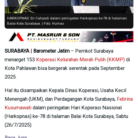
HARKOPNAS: Eri Cahyadi dalam peringatan Harkopnas ke-78 di halaman
Balai Kota Surabaya. | Foto: Humas
SURABAYA
|
Barometer Jatim
– Pemkot Surabaya
menarget 153
Koperasi Kelurahan Merah Putih (KKMP)
di
Kota Pahlawan bisa bergerak serentak pada September
2025.
Hal itu disampaikan Kepala Dinas Koperasi, Usaha Kecil
Menengah (UKM), dan Perdagangan Kota Surabaya,
Febrina
Kusumawati
dalam peringatan Hari Koperasi Nasional
(Harkopnas) ke-78 di halaman Balai Kota Surabaya, Sabtu
(26/7/2025).
Baca Juga