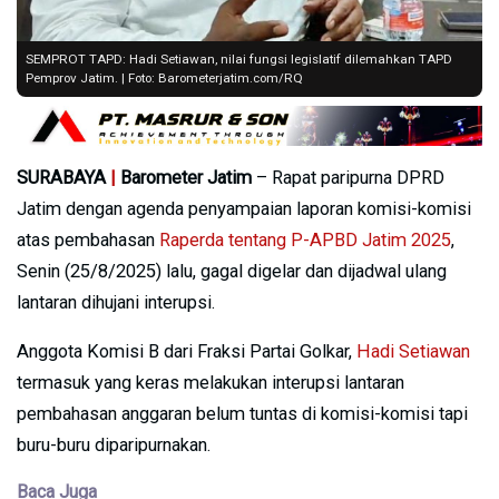
SEMPROT TAPD: Hadi Setiawan, nilai fungsi legislatif dilemahkan TAPD
Pemprov Jatim. | Foto: Barometerjatim.com/RQ
SURABAYA
|
Barometer Jatim
– Rapat paripurna DPRD
Jatim dengan agenda penyampaian laporan komisi-komisi
atas pembahasan
Raperda tentang P-APBD Jatim 2025
,
Senin (25/8/2025) lalu, gagal digelar dan dijadwal ulang
lantaran dihujani interupsi.
Anggota Komisi B dari Fraksi Partai Golkar,
Hadi Setiawan
termasuk yang keras melakukan interupsi lantaran
pembahasan anggaran belum tuntas di komisi-komisi tapi
buru-buru diparipurnakan.
Baca Juga