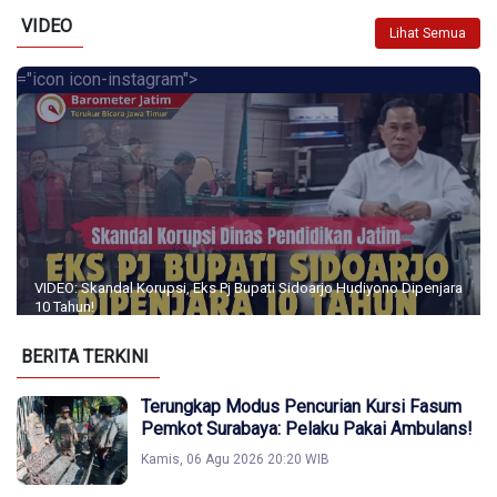
VIDEO
Lihat Semua
="icon icon-instagram">
VIDEO: Skandal Korupsi, Eks Pj Bupati Sidoarjo Hudiyono Dipenjara
10 Tahun!
BERITA TERKINI
Terungkap Modus Pencurian Kursi Fasum
Pemkot Surabaya: Pelaku Pakai Ambulans!
Kamis, 06 Agu 2026 20:20 WIB