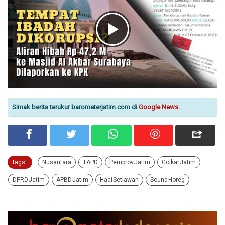
Simak berita terukur barometerjatim.com di
Google News
.
Tags :
Nusantara
TAPD
Pemprov Jatim
Golkar Jatim
DPRD Jatim
APBD Jatim
Hadi Setiawan
Sound Horeg