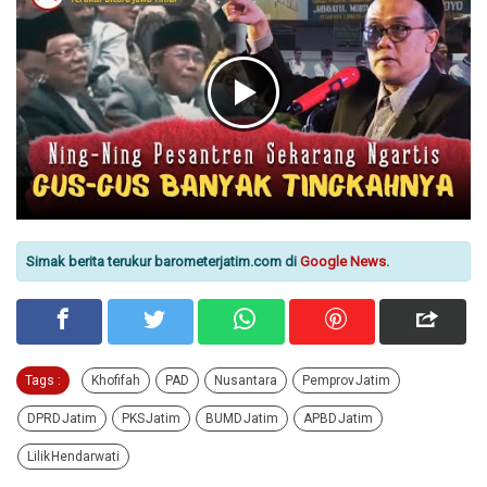
Simak berita terukur barometerjatim.com di
Google News
.
Tags :
Khofifah
PAD
Nusantara
Pemprov Jatim
DPRD Jatim
PKS Jatim
BUMD Jatim
APBD Jatim
Lilik Hendarwati