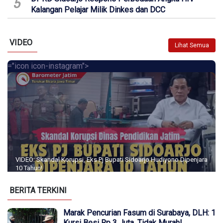
5
Kalangan Pelajar Milik Dinkes dan DCC
VIDEO
Lihat Semua
="icon icon-instagram">
VIDEO: Skandal Korupsi, Eks Pj Bupati Sidoarjo Hudiyono Dipenjara
10 Tahun!
BERITA TERKINI
Marak Pencurian Fasum di Surabaya, DLH: 1
Kursi Besi Rp 3 Juta, Tidak Murah!