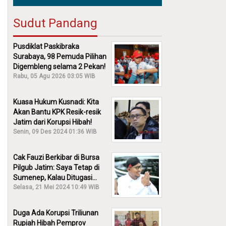
Sudut Pandang
Pusdiklat Paskibraka
Surabaya, 98 Pemuda Pilihan
Digembleng selama 2 Pekan!
Rabu, 05 Agu 2026 03:05 WIB
Kuasa Hukum Kusnadi: Kita
Akan Bantu KPK Resik-resik
Jatim dari Korupsi Hibah!
Senin, 09 Des 2024 01:36 WIB
Cak Fauzi Berkibar di Bursa
Pilgub Jatim: Saya Tetap di
Sumenep, Kalau Ditugasi
Partai Lain Cerita!
Selasa, 21 Mei 2024 10:49 WIB
Duga Ada Korupsi Triliunan
Rupiah Hibah Pemprov