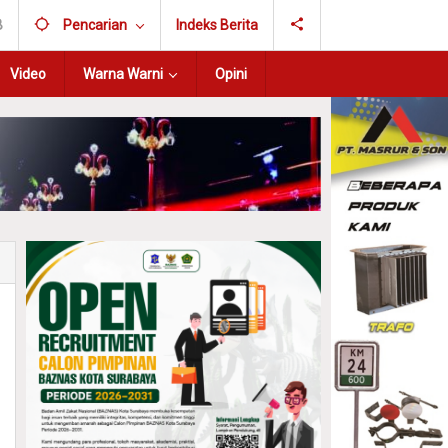
B
Pencarian
Indeks Berita
Video
Warna Warni
Opini