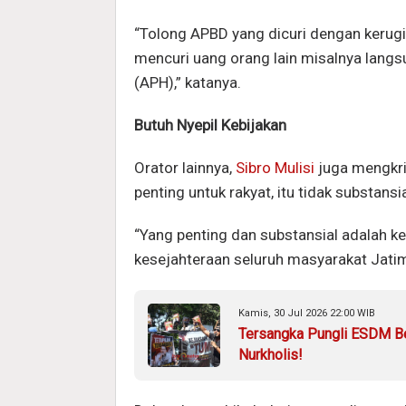
“Tolong APBD yang dicuri dengan kerugia
mencuri uang orang lain misalnya lang
(APH),” katanya.
Butuh Nyepil Kebijakan
Orator lainnya,
Sibro Mulisi
juga mengkrit
penting untuk rakyat, itu tidak substans
“Yang penting dan substansial adalah k
kesejahteraan seluruh masyarakat Jatim
Kamis, 30 Jul 2026 22:00 WIB
Tersangka Pungli ESDM Be
Nurkholis!