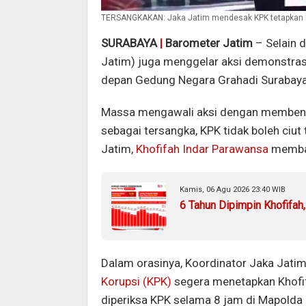
TERSANGKAKAN: Jaka Jatim mendesak KPK tetapkan Kho
SURABAYA
|
Barometer Jatim
– Selain 
Jatim) juga menggelar aksi demonstrasi
depan Gedung Negara Grahadi Surabaya
Massa mengawali aksi dengan membenta
sebagai tersangka, KPK tidak boleh ciu
Jatim,
Khofifah Indar Parawansa
memba
Kamis, 06 Agu 2026 23:40 WIB
6 Tahun Dipimpin Khofifah
Dalam orasinya, Koordinator Jaka Jat
Korupsi (KPK)
segera menetapkan Khofif
diperiksa KPK selama 8 jam di Mapolda 