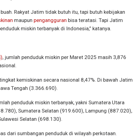
l buah. Rakyat Jatim tidak butuh itu, tapi butuh kebijakan
kinan
maupun
pengangguran
bisa teratasi. Tapi Jatim
enduduk miskin terbanyak di Indonesia,” katanya.
S)
, jumlah penduduk miskin per Maret 2025 masih 3,876
asional.
ingkat kemiskinan secara nasional 8,47%. Di bawah Jatim
Jawa Tengah (3.366.690).
mlah penduduk miskin terbanyak, yakni Sumatera Utara
88.780), Sumatera Selatan (919.600), Lampung (887.020),
ulawesi Selatan (698.130).
epas dari sumbangan penduduk di wilayah perkotaan.