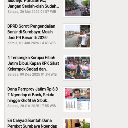
Sidoarjo: Putusan NO,
Jangan Seolah-olah Sudah
Menang!
Selasa, 26 Mei 2026 01:57 WIB
DPRD Soroti Pengendalian
Banjir di Surabaya: Masih
Jadi PR Besar di 2026!
Kamis, 01 Jan 2026 14:40 WIB
4 Tersangka Korupsi Hibah
Jatim Dibui, Kapan KPK Sikat
Kelompok Sadad dan
Iskandar?
Selasa, 09 Des 2025 01:34 WIB
Dana Pemprov Jatim Rp 6,8
T Ngendap di Bank, Sekda
hingga Khofifah Sibuk
Membantah!
Selasa, 28 Okt 2025 17:55 WIB
Eri Cahyadi Bantah Dana
Pemkot Surabaya Ngendap