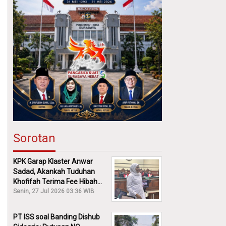
Sorotan
KPK Garap Klaster Anwar
Sadad, Akankah Tuduhan
Khofifah Terima Fee Hibah
30% Diusut?
Senin, 27 Jul 2026 03:36 WIB
PT ISS soal Banding Dishub