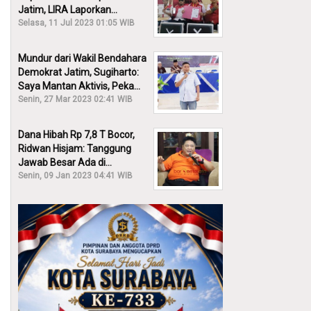
Jatim, LIRA Laporkan
Khofifah ke KPK: Dia Harus
Selasa, 11 Jul 2023 01:05 WIB
Bertanggung Jawab!
Mundur dari Wakil Bendahara
Demokrat Jatim, Sugiharto:
Saya Mantan Aktivis, Peka
Sekali Kalau Ada yang
Senin, 27 Mar 2023 02:41 WIB
Overlap!
Dana Hibah Rp 7,8 T Bocor,
Ridwan Hisjam: Tanggung
Jawab Besar Ada di
Pemprov, Bukan DPRD Jatim!
Senin, 09 Jan 2023 04:41 WIB