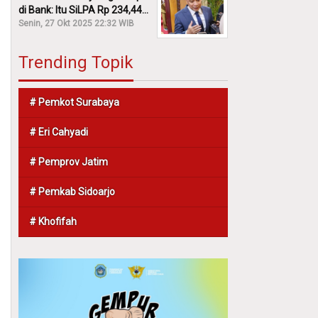
di Bank: Itu SiLPA Rp 234,44
M!
Senin, 27 Okt 2025 22:32 WIB
Trending Topik
# Pemkot Surabaya
# Eri Cahyadi
# Pemprov Jatim
# Pemkab Sidoarjo
# Khofifah