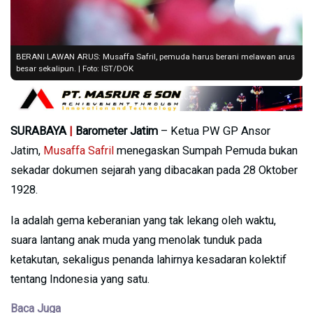
BERANI LAWAN ARUS: Musaffa Safril, pemuda harus berani melawan arus
besar sekalipun. | Foto: IST/DOK
SURABAYA
|
Barometer Jatim
– Ketua PW GP Ansor
Jatim,
Musaffa Safril
menegaskan Sumpah Pemuda bukan
sekadar dokumen sejarah yang dibacakan pada 28 Oktober
1928.
Ia adalah gema keberanian yang tak lekang oleh waktu,
suara lantang anak muda yang menolak tunduk pada
ketakutan, sekaligus penanda lahirnya kesadaran kolektif
tentang Indonesia yang satu.
Baca Juga