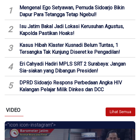
Mengenal Ego Setyawan, Pemuda Sidoarjo Bikin
1
Dapur Para Tetangga Tetap Ngebul!
Isu Jatim Bakal Jadi Lokasi Kerusuhan Agustus,
2
Kapolda Pastikan Hoaks!
Kasus Hibah Klaster Kusnadi Belum Tuntas, 1
3
Tersangka Tak Kunjung Diseret ke Pengadilan!
Eri Cahyadi Hadiri MPLS SRT 2 Surabaya: Jangan
4
Sia-siakan yang Dibangun Presiden!
DPRD Sidoarjo Respons Perbedaan Angka HIV
5
Kalangan Pelajar Milik Dinkes dan DCC
VIDEO
Lihat Semua
="icon icon-instagram">