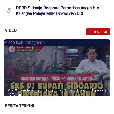
DPRD Sidoarjo Respons Perbedaan Angka HIV
5
Kalangan Pelajar Milik Dinkes dan DCC
VIDEO
Lihat Semua
="icon icon-instagram">
VIDEO: Skandal Korupsi, Eks Pj Bupati Sidoarjo Hudiyono Dipenjara
10 Tahun!
BERITA TERKINI