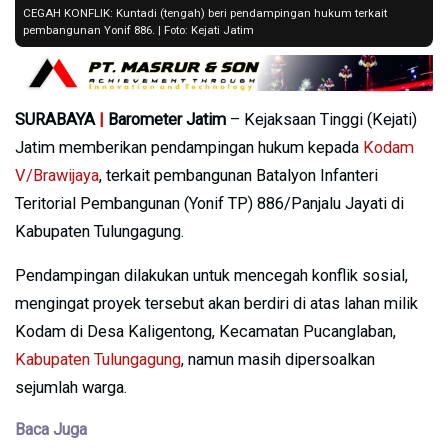
CEGAH KONFLIK: Kuntadi (tengah) beri pendampingan hukum terkait
pembangunan Yonif 886. | Foto: Kejati Jatim
SURABAYA
|
Barometer Jatim
– Kejaksaan Tinggi (Kejati)
Jatim memberikan pendampingan hukum kepada
Kodam
V/Brawijaya
, terkait pembangunan Batalyon Infanteri
Teritorial Pembangunan (Yonif TP) 886/Panjalu Jayati di
Kabupaten Tulungagung.
Pendampingan dilakukan untuk mencegah konflik sosial,
mengingat proyek tersebut akan berdiri di atas lahan milik
Kodam di Desa Kaligentong, Kecamatan Pucanglaban,
Kabupaten Tulungagung
, namun masih dipersoalkan
sejumlah warga.
Baca Juga