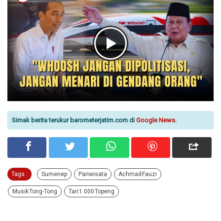
Simak berita terukur barometerjatim.com di
Google News
.
Tags :
Sumenep
Pariwisata
Achmad Fauzi
Musik Tong-Tong
Tari 1.000 Topeng