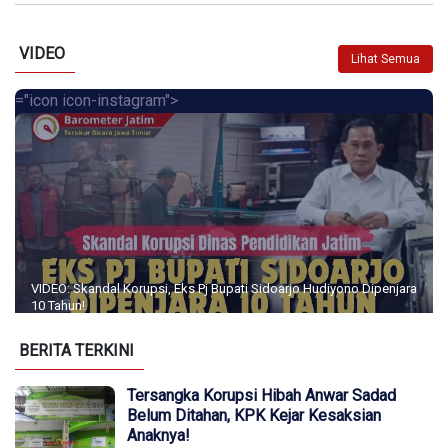
VIDEO
Lihat Semua
="icon icon-instagram">
VIDEO: Skandal Korupsi, Eks Pj Bupati Sidoarjo Hudiyono Dipenjara
10 Tahun!
BERITA TERKINI
Tersangka Korupsi Hibah Anwar Sadad
Belum Ditahan, KPK Kejar Kesaksian
Anaknya!