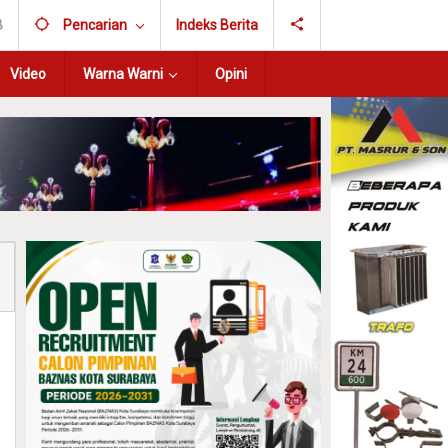
B
Pencarian
Indeks Berita
Video
Warna Warni
Opini