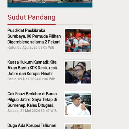
Sudut Pandang
Pusdiklat Paskibraka
Surabaya, 98 Pemuda Pilihan
Digembleng selama 2 Pekan!
Rabu, 05 Agu 2026 03:05 WIB
Kuasa Hukum Kusnadi: Kita
Akan Bantu KPK Resik-resik
Jatim dari Korupsi Hibah!
Senin, 09 Des 2024 01:36 WIB
Cak Fauzi Berkibar di Bursa
Pilgub Jatim: Saya Tetap di
Sumenep, Kalau Ditugasi
Partai Lain Cerita!
Selasa, 21 Mei 2024 10:49 WIB
Duga Ada Korupsi Triliunan