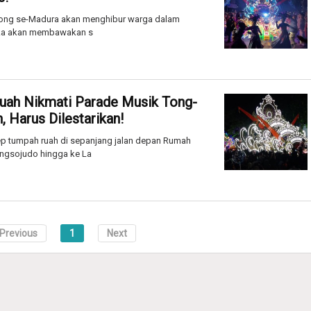
tong se-Madura akan menghibur warga dalam
eka akan membawakan s
ah Nikmati Parade Musik Tong-
, Harus Dilestarikan!
p tumpah ruah di sepanjang jalan depan Rumah
ngsojudo hingga ke La
Previous
1
Next