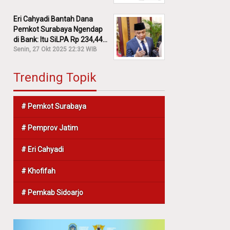
Eri Cahyadi Bantah Dana
Pemkot Surabaya Ngendap
di Bank: Itu SiLPA Rp 234,44
M!
Senin, 27 Okt 2025 22:32 WIB
Trending Topik
# Pemkot Surabaya
# Pemprov Jatim
# Eri Cahyadi
# Khofifah
# Pemkab Sidoarjo