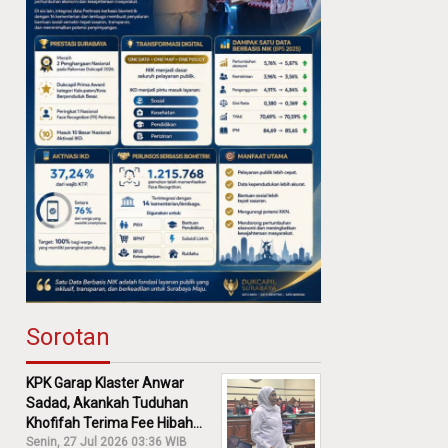
Sorotan
KPK Garap Klaster Anwar
Sadad, Akankah Tuduhan
Khofifah Terima Fee Hibah
30% Diusut?
Senin, 27 Jul 2026 03:36 WIB