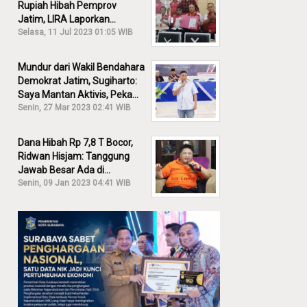
Rupiah Hibah Pemprov
Jatim, LIRA Laporkan
Khofifah ke KPK: Dia Harus
Selasa, 11 Jul 2023 01:05 WIB
Bertanggung Jawab!
Mundur dari Wakil Bendahara
Demokrat Jatim, Sugiharto:
Saya Mantan Aktivis, Peka
Sekali Kalau Ada yang
Senin, 27 Mar 2023 02:41 WIB
Overlap!
Dana Hibah Rp 7,8 T Bocor,
Ridwan Hisjam: Tanggung
Jawab Besar Ada di
Pemprov, Bukan DPRD Jatim!
Senin, 09 Jan 2023 04:41 WIB