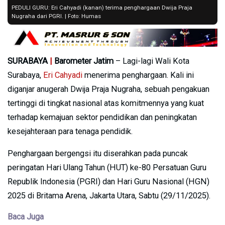
PEDULI GURU: Eri Cahyadi (kanan) terima penghargaan Dwija Praja
Nugraha dari PGRI. | Foto: Humas
SURABAYA
|
Barometer Jatim
– Lagi-lagi Wali Kota
Surabaya,
Eri Cahyadi
menerima penghargaan. Kali ini
diganjar anugerah Dwija Praja Nugraha, sebuah pengakuan
tertinggi di tingkat nasional atas komitmennya yang kuat
terhadap kemajuan sektor pendidikan dan peningkatan
kesejahteraan para tenaga pendidik.
Penghargaan bergengsi itu diserahkan pada puncak
peringatan Hari Ulang Tahun (HUT) ke-80 Persatuan Guru
Republik Indonesia (PGRI) dan Hari Guru Nasional (HGN)
2025 di Britama Arena, Jakarta Utara, Sabtu (29/11/2025).
Baca Juga