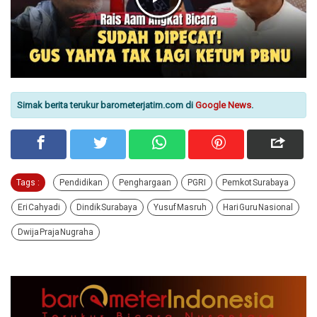
Simak berita terukur barometerjatim.com di
Google News
.
Tags :
Pendidikan
Penghargaan
PGRI
Pemkot Surabaya
Eri Cahyadi
Dindik Surabaya
Yusuf Masruh
Hari Guru Nasional
Dwija Praja Nugraha