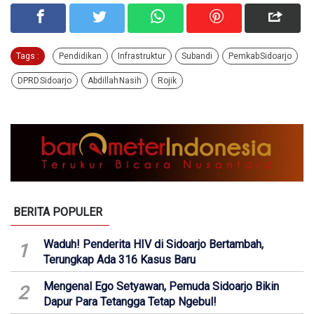
Tags :
Pendidikan
Infrastruktur
Subandi
Pemkab Sidoarjo
DPRD Sidoarjo
Abdillah Nasih
Rojik
BERITA POPULER
Waduh! Penderita HIV di Sidoarjo Bertambah,
1
Terungkap Ada 316 Kasus Baru
Mengenal Ego Setyawan, Pemuda Sidoarjo Bikin
2
Dapur Para Tetangga Tetap Ngebul!