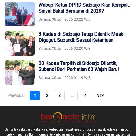
Wabup-Ketua DPRD Sidoarjo Kian Kompak,
Sinyal Bakal Bersama di 2029?
Selasa, 30 Jun 2026 23:22 WIB
3 Kades di Sidoarjo Tetap Dilantik Meski
Digugat, Subandi: Sesuai Ketentuan!
Selasa, 30 Jun 2026 02:20 WIB
80 Kades Terpilih di Sidoarjo Dilantik,
Subandi Beri Perhatian 63 Wajah Baru!
Selasa, 30 Jun 2026 01:19 WIB
Previous
1
2
3
...
4
Next
Berita tak sekadar dikabarkan. Perlu digali lewat kreasi tinggi dari awak redaksi mumpuni
untuk menghasilkan informasi terkini dan enak dinikmati. Semua ada ukurannya, semua