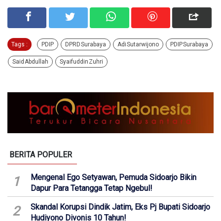
Tags :
PDIP
DPRD Surabaya
Adi Sutarwijono
PDIP Surabaya
Said Abdullah
Syaifuddin Zuhri
BERITA POPULER
Mengenal Ego Setyawan, Pemuda Sidoarjo Bikin
1
Dapur Para Tetangga Tetap Ngebul!
Skandal Korupsi Dindik Jatim, Eks Pj Bupati Sidoarjo
2
Hudiyono Divonis 10 Tahun!