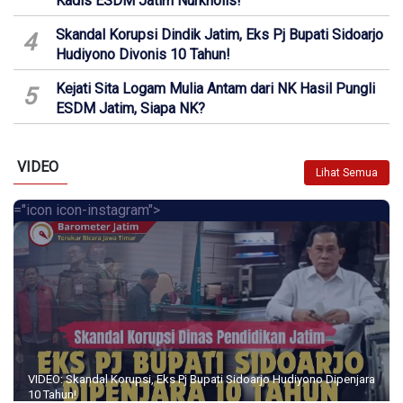
Kadis ESDM Jatim Nurkholis!
Skandal Korupsi Dindik Jatim, Eks Pj Bupati Sidoarjo
4
Hudiyono Divonis 10 Tahun!
Kejati Sita Logam Mulia Antam dari NK Hasil Pungli
5
ESDM Jatim, Siapa NK?
VIDEO
Lihat Semua
="icon icon-instagram">
VIDEO: Skandal Korupsi, Eks Pj Bupati Sidoarjo Hudiyono Dipenjara
10 Tahun!