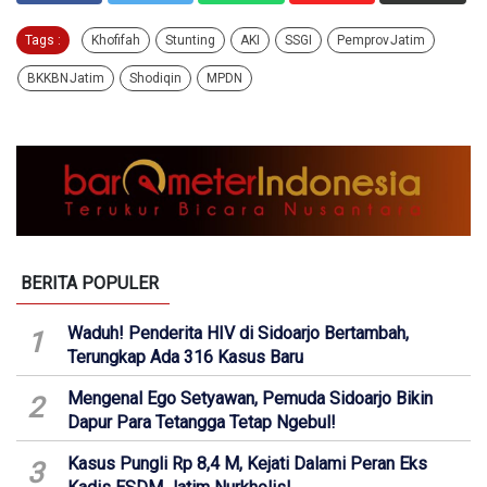
Tags :
Khofifah
Stunting
AKI
SSGI
Pemprov Jatim
BKKBN Jatim
Shodiqin
MPDN
BERITA POPULER
Waduh! Penderita HIV di Sidoarjo Bertambah,
1
Terungkap Ada 316 Kasus Baru
Mengenal Ego Setyawan, Pemuda Sidoarjo Bikin
2
Dapur Para Tetangga Tetap Ngebul!
Kasus Pungli Rp 8,4 M, Kejati Dalami Peran Eks
3