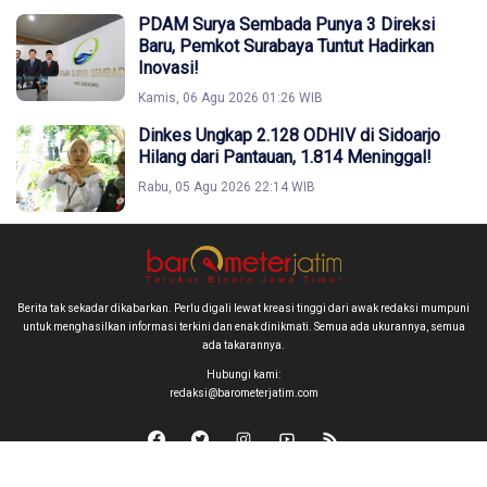
PDAM Surya Sembada Punya 3 Direksi
Baru, Pemkot Surabaya Tuntut Hadirkan
Inovasi!
Kamis, 06 Agu 2026 01:26 WIB
Dinkes Ungkap 2.128 ODHIV di Sidoarjo
Hilang dari Pantauan, 1.814 Meninggal!
Rabu, 05 Agu 2026 22:14 WIB
Berita tak sekadar dikabarkan. Perlu digali lewat kreasi tinggi dari awak redaksi mumpuni
untuk menghasilkan informasi terkini dan enak dinikmati. Semua ada ukurannya, semua
ada takarannya.
Hubungi kami:
redaksi@barometerjatim.com
Copyright © 2026 barometerjatim.com