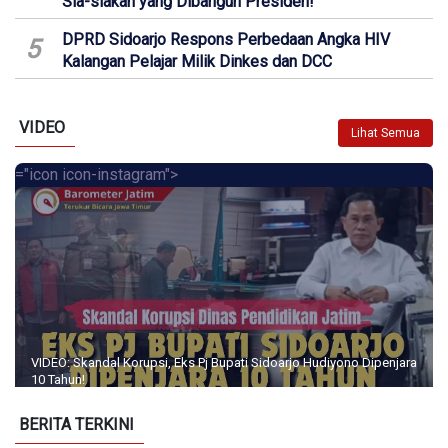
Sia-siakan yang Dibangun Presiden!
DPRD Sidoarjo Respons Perbedaan Angka HIV
5
Kalangan Pelajar Milik Dinkes dan DCC
VIDEO
Lihat Semua
="icon icon-instagram">
VIDEO: Skandal Korupsi, Eks Pj Bupati Sidoarjo Hudiyono Dipenjara
10 Tahun!
BERITA TERKINI