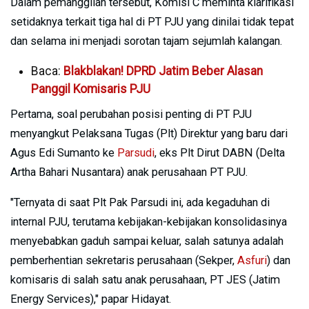
Dalam pemanggilan tersebut, Komisi C meminta klarifikasi
setidaknya terkait tiga hal di PT PJU yang dinilai tidak tepat
dan selama ini menjadi sorotan tajam sejumlah kalangan.
Baca:
Blakblakan! DPRD Jatim Beber Alasan
Panggil Komisaris PJU
Pertama, soal perubahan posisi penting di PT PJU
menyangkut Pelaksana Tugas (Plt) Direktur yang baru dari
Agus Edi Sumanto ke
Parsudi
, eks Plt Dirut DABN (Delta
Artha Bahari Nusantara) anak perusahaan PT PJU.
"Ternyata di saat Plt Pak Parsudi ini, ada kegaduhan di
internal PJU, terutama kebijakan-kebijakan konsolidasinya
menyebabkan gaduh sampai keluar, salah satunya adalah
pemberhentian sekretaris perusahaan (Sekper,
Asfuri
) dan
komisaris di salah satu anak perusahaan, PT JES (Jatim
Energy Services)," papar Hidayat.