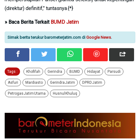
(direktur) definitif," tuntasnya.{*}
» Baca Berita Terkait
BUMD Jatim
Simak berita terukur barometerjatim.com di
Google News
.
Tags :
Khofifah
Gerindra
BUMD
Hidayat
Parsudi
Asfuri
Mardiasto
Gerindra Jatim
DPRD Jatim
Petrogas Jatim Utama
Husnul Khuluq