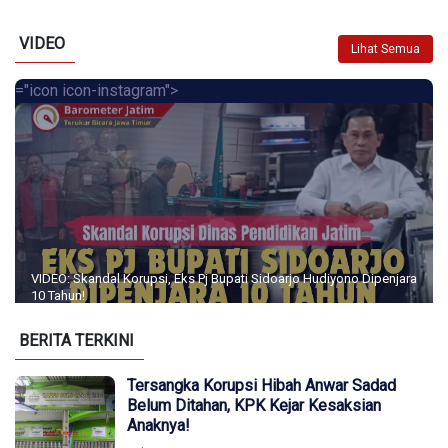
VIDEO
Lihat Semua
="icon icon-instagram">
VIDEO: Skandal Korupsi, Eks Pj Bupati Sidoarjo Hudiyono Dipenjara
10 Tahun!
BERITA TERKINI
Tersangka Korupsi Hibah Anwar Sadad
Belum Ditahan, KPK Kejar Kesaksian
Anaknya!