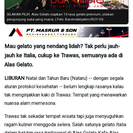
SILAKAN PILIH: Alas Gelato siapkan 13 rasa gelato premium, silakan
pengunjung suka yang mana. | Foto: Barometerjatim/ROY HS
Mau gelato yang nendang lidah? Tak perlu jauh-
jauh ke Italia, cukup ke Trawas, semuanya ada di
Alas Gelato.
LIBURAN
Natal dan Tahun Baru (Nataru) -- dengan segala
aturan protokol kesehatan -- belum lengkap rasanya kalau
tak menginjakkan kaki di Trawas: Tempat yang menawarkan
nuansa alam memesona.
Trawas tak sekadar tempat wisata tapi juga menyuguhkan
ragam kuliner menggoda selera. Salah satunya gelato Italia
dalam balutan rasa tradisional di Alas Gelato Kafe Alas