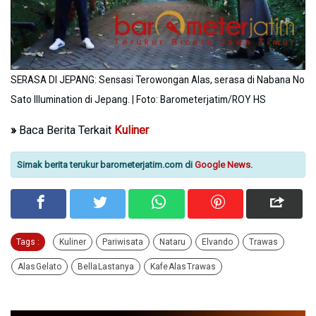
SERASA DI JEPANG: Sensasi Terowongan Alas, serasa di Nabana No
Sato Illumination di Jepang. | Foto: Barometerjatim/ROY HS
»
Baca Berita Terkait
Kuliner
Simak berita terukur barometerjatim.com di
Google News
.
Tags :
Kuliner
Pariwisata
Nataru
Elvando
Trawas
Alas Gelato
Bella Lastanya
Kafe Alas Trawas