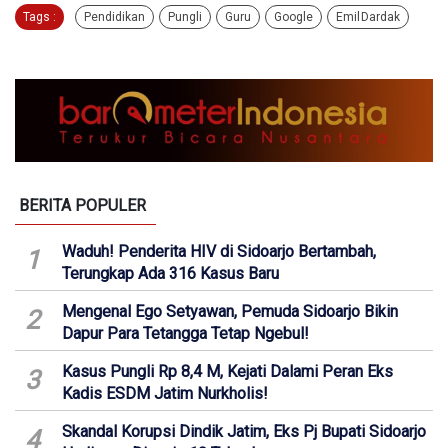
Tags :
Pendidikan
Pungli
Guru
Google
Emil Dardak
BERITA POPULER
Waduh! Penderita HIV di Sidoarjo Bertambah,
1
Terungkap Ada 316 Kasus Baru
Mengenal Ego Setyawan, Pemuda Sidoarjo Bikin
2
Dapur Para Tetangga Tetap Ngebul!
Kasus Pungli Rp 8,4 M, Kejati Dalami Peran Eks
3
Kadis ESDM Jatim Nurkholis!
Skandal Korupsi Dindik Jatim, Eks Pj Bupati Sidoarjo
4