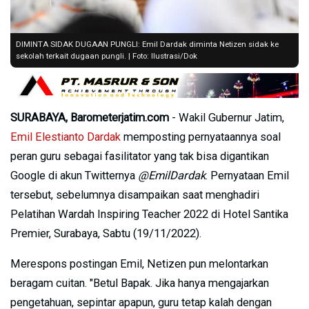
DIMINTA SIDAK DUGAAN PUNGLI: Emil Dardak diminta Netizen sidak ke
sekolah terkait dugaan pungli. | Foto: Ilustrasi/Dok
SURABAYA
, Barometerjatim.com
- Wakil Gubernur Jatim,
Emil Elestianto Dardak
memposting pernyataannya soal
peran guru sebagai fasilitator yang tak bisa digantikan
Google di akun Twitternya
@EmilDardak
. Pernyataan Emil
tersebut, sebelumnya disampaikan saat menghadiri
Pelatihan Wardah Inspiring Teacher 2022 di Hotel Santika
Premier, Surabaya, Sabtu (19/11/2022).
Merespons postingan Emil, Netizen pun melontarkan
beragam cuitan. "Betul Bapak. Jika hanya mengajarkan
pengetahuan, sepintar apapun, guru tetap kalah dengan