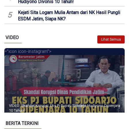
Hudiyono Divonis 10 Tahun!
Kejati Sita Logam Mulia Antam dari NK Hasil Pungli
5
ESDM Jatim, Siapa NK?
VIDEO
Lihat Semua
="icon icon-instagram">
VIDEO: Skandal Korupsi, Eks Pj Bupati Sidoarjo Hudiyono Dipenjara
10 Tahun!
BERITA TERKINI