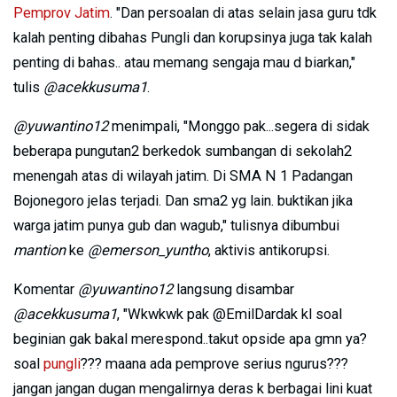
Pemprov Jatim
. "Dan persoalan di atas selain jasa guru tdk
kalah penting dibahas Pungli dan korupsinya juga tak kalah
penting di bahas.. atau memang sengaja mau d biarkan,"
tulis
@acekkusuma1
.
@yuwantino12
menimpali, "Monggo pak...segera di sidak
beberapa pungutan2 berkedok sumbangan di sekolah2
menengah atas di wilayah jatim. Di SMA N 1 Padangan
Bojonegoro jelas terjadi. Dan sma2 yg lain. buktikan jika
warga jatim punya gub dan wagub," tulisnya dibumbui
mantion
ke
@emerson_yuntho
, aktivis antikorupsi.
Komentar
@yuwantino12
langsung disambar
@acekkusuma1
, "Wkwkwk pak @EmilDardak kl soal
beginian gak bakal merespond..takut opside apa gmn ya?
soal
pungli
??? maana ada pemprove serius ngurus???
jangan jangan dugan mengalirnya deras k berbagai lini kuat