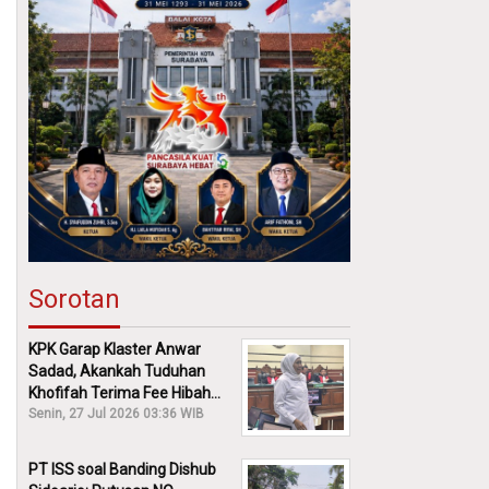
Sorotan
KPK Garap Klaster Anwar
Sadad, Akankah Tuduhan
Khofifah Terima Fee Hibah
30% Diusut?
Senin, 27 Jul 2026 03:36 WIB
PT ISS soal Banding Dishub