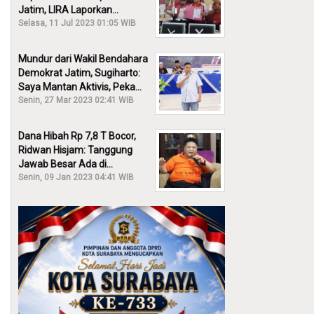
Jatim, LIRA Laporkan
Khofifah ke KPK: Dia Harus
Selasa, 11 Jul 2023 01:05 WIB
Bertanggung Jawab!
Mundur dari Wakil Bendahara
Demokrat Jatim, Sugiharto:
Saya Mantan Aktivis, Peka
Sekali Kalau Ada yang
Senin, 27 Mar 2023 02:41 WIB
Overlap!
Dana Hibah Rp 7,8 T Bocor,
Ridwan Hisjam: Tanggung
Jawab Besar Ada di
Pemprov, Bukan DPRD Jatim!
Senin, 09 Jan 2023 04:41 WIB