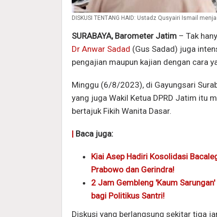
DISKUSI TENTANG HAID: Ustadz Qusyairi Ismail menjad
SURABAYA, Barometer Jatim
– Tak hanya
Dr Anwar Sadad
(Gus Sadad) juga inte
pengajian maupun kajian dengan cara 
Minggu (6/8/2023), di Gayungsari Sura
yang juga Wakil Ketua DPRD Jatim itu m
bertajuk Fikih Wanita Dasar.
|
Baca juga:
Kiai Asep Hadiri Kosolidasi Baca
Prabowo dan Gerindra!
2 Jam Gembleng 'Kaum Sarungan' s
bagi Politikus Santri!
Diskusi yang berlangsung sekitar tiga 