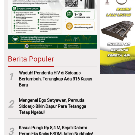
Berita Populer
Waduh! Penderita HIV di Sidoarjo
1
Bertambah, Terungkap Ada 316 Kasus
Baru
Mengenal Ego Setyawan, Pemuda
2
Sidoarjo Bikin Dapur Para Tetangga
Tetap Ngebul!
Kasus Pungli Rp 8,4 M, Kejati Dalami
3
Peran Eks Kadis ESDM Jatim Nurkholis!