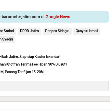
ur barometerjatim.com di
Google News
.
ar Sadad
DPRD Jatim
Ponpes Sidogiri
Qusyairi Ismail
n Syadiri
ibah Jatim, Siap-siap Klaster Iskandar!
han Khofifah Terima Fee Hibah 30% Diusut?
M, Pasang Tarif Ijon 15-20%!