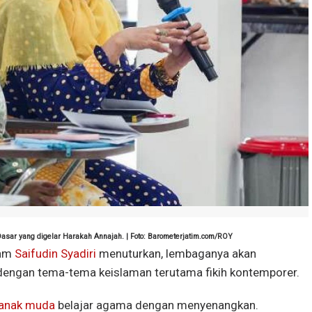
Dasar yang digelar Harakah Annajah. | Foto: Barometerjatim.com/ROY
ram
Saifudin Syadiri
menuturkan, lembaganya akan
 dengan tema-tema keislaman terutama fikih kontemporer.
anak muda
belajar agama dengan menyenangkan.