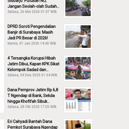
Sidoarjo: Putusan NO,
Jangan Seolah-olah Sudah
Menang!
Selasa, 26 Mei 2026 01:57 WIB
DPRD Soroti Pengendalian
Banjir di Surabaya: Masih
Jadi PR Besar di 2026!
Kamis, 01 Jan 2026 14:40 WIB
4 Tersangka Korupsi Hibah
Jatim Dibui, Kapan KPK Sikat
Kelompok Sadad dan
Iskandar?
Selasa, 09 Des 2025 01:34 WIB
Dana Pemprov Jatim Rp 6,8
T Ngendap di Bank, Sekda
hingga Khofifah Sibuk
Membantah!
Selasa, 28 Okt 2025 17:55 WIB
Eri Cahyadi Bantah Dana
Pemkot Surabaya Ngendap