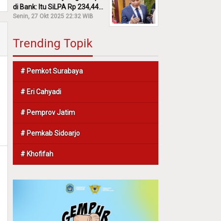
di Bank: Itu SiLPA Rp 234,44
M!
Senin, 27 Okt 2025 22:32 WIB
Trending Topik
# Pemkot Surabaya
# Eri Cahyadi
# Pemprov Jatim
# Pemkab Sidoarjo
# Khofifah