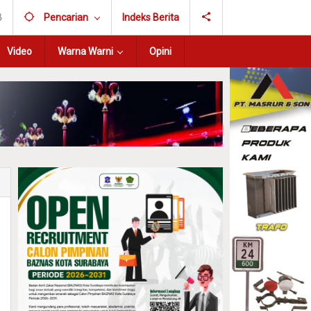
B
Pencarian
Indeks Berita
Video
Warna Warni
Opini