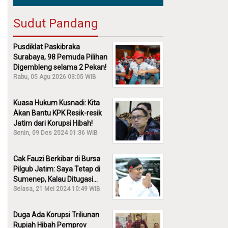
Sudut Pandang
Pusdiklat Paskibraka
Surabaya, 98 Pemuda Pilihan
Digembleng selama 2 Pekan!
Rabu, 05 Agu 2026 03:05 WIB
Kuasa Hukum Kusnadi: Kita
Akan Bantu KPK Resik-resik
Jatim dari Korupsi Hibah!
Senin, 09 Des 2024 01:36 WIB
Cak Fauzi Berkibar di Bursa
Pilgub Jatim: Saya Tetap di
Sumenep, Kalau Ditugasi
Partai Lain Cerita!
Selasa, 21 Mei 2024 10:49 WIB
Duga Ada Korupsi Triliunan
Rupiah Hibah Pemprov