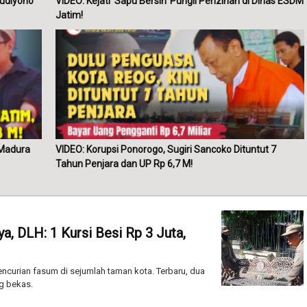
Hudiyono
VIDEO: Kejati 'Sapu Bersih' Pungli Perizinan di Dinas ESDM
Jatim!
 Madura
VIDEO: Korupsi Ponorogo, Sugiri Sancoko Dituntut 7
Tahun Penjara dan UP Rp 6,7 M!
, DLH: 1 Kursi Besi Rp 3 Juta,
urian fasum di sejumlah taman kota. Terbaru, dua
ng bekas.