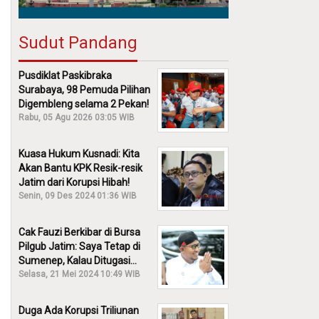
Sudut Pandang
Pusdiklat Paskibraka
Surabaya, 98 Pemuda Pilihan
Digembleng selama 2 Pekan!
Rabu, 05 Agu 2026 03:05 WIB
Kuasa Hukum Kusnadi: Kita
Akan Bantu KPK Resik-resik
Jatim dari Korupsi Hibah!
Senin, 09 Des 2024 01:36 WIB
Cak Fauzi Berkibar di Bursa
Pilgub Jatim: Saya Tetap di
Sumenep, Kalau Ditugasi
Partai Lain Cerita!
Selasa, 21 Mei 2024 10:49 WIB
Duga Ada Korupsi Triliunan