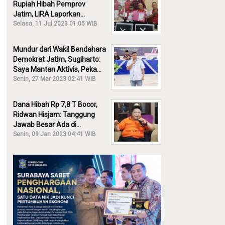
Rupiah Hibah Pemprov
Jatim, LIRA Laporkan
Khofifah ke KPK: Dia Harus
Selasa, 11 Jul 2023 01:05 WIB
Bertanggung Jawab!
Mundur dari Wakil Bendahara
Demokrat Jatim, Sugiharto:
Saya Mantan Aktivis, Peka
Sekali Kalau Ada yang
Senin, 27 Mar 2023 02:41 WIB
Overlap!
Dana Hibah Rp 7,8 T Bocor,
Ridwan Hisjam: Tanggung
Jawab Besar Ada di
Pemprov, Bukan DPRD Jatim!
Senin, 09 Jan 2023 04:41 WIB