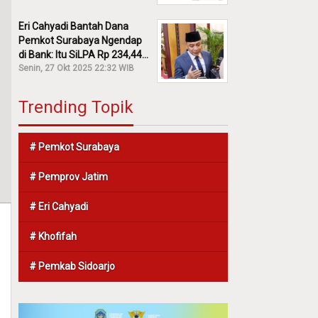
Eri Cahyadi Bantah Dana
Pemkot Surabaya Ngendap
di Bank: Itu SiLPA Rp 234,44
M!
Senin, 27 Okt 2025 22:32 WIB
Trending Topik
# Pemkot Surabaya
# Pemprov Jatim
# Eri Cahyadi
# Khofifah
# Pemkab Sidoarjo