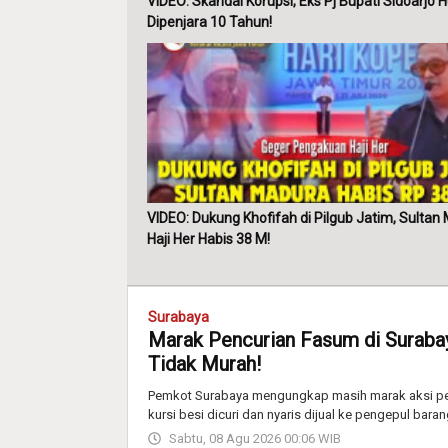
VIDEO: Skandal Korupsi, Eks Pj Bupati Sidoarjo 
Dipenjara 10 Tahun!
VIDEO: Dukung Khofifah di Pilgub Jatim, Sultan
Haji Her Habis 38 M!
Surabaya
Marak Pencurian Fasum di Surabaya
Tidak Murah!
Pemkot Surabaya mengungkap masih marak aksi penc
kursi besi dicuri dan nyaris dijual ke pengepul bara
Sabtu, 08 Agu 2026 00:06 WIB