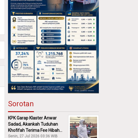
Sorotan
KPK Garap Klaster Anwar
Sadad, Akankah Tuduhan
Khofifah Terima Fee Hibah
30% Diusut?
Senin, 27 Jul 2026 03:36 WIB