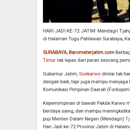
HARI JADI KE-72 JATIM: Mendagri Tjahjo
di Halaman Tugu Pahlawan Surabaya, Kam
SURABAYA, Barometerjatim.com
Berbag
Timur
tak lepas dari peran seorang pem
Gubernur Jatim,
Soekarwo
dinilai tak 
dengan baik, tapi juga mampu menjaga
Komunikasi Pimpinan Daerah (Forkopim
Kepemimpinan di bawah Pakde Karwo ma
berdaya saing, dan mampu meningkatk
puji Menteri Dalam Negeri (Mendagri)
T
Hari Jadi ke-72 Provinsi Jatim di Hala