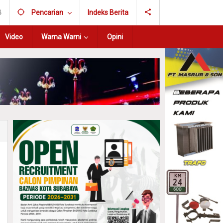
B
Pencarian
Indeks Berita
Video
Warna Warni
Opini