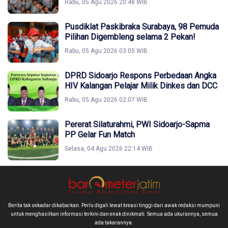
Rabu, 05 Agu 2026 20:48 WIB
Pusdiklat Paskibraka Surabaya, 98 Pemuda
Pilihan Digembleng selama 2 Pekan!
Rabu, 05 Agu 2026 03:05 WIB
DPRD Sidoarjo Respons Perbedaan Angka
HIV Kalangan Pelajar Milik Dinkes dan DCC
Rabu, 05 Agu 2026 02:07 WIB
Pererat Silaturahmi, PWI Sidoarjo-Sapma
PP Gelar Fun Match
Selasa, 04 Agu 2026 22:14 WIB
Berita tak sekadar dikabarkan. Perlu digali lewat kreasi tinggi dari awak redaksi mumpuni
untuk menghasilkan informasi terkini dan enak dinikmati. Semua ada ukurannya, semua
ada takarannya.