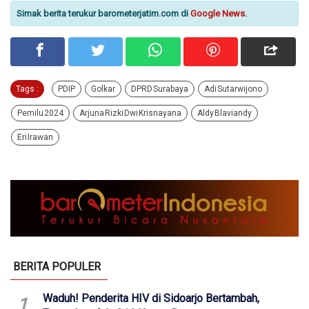
Simak berita terukur barometerjatim.com di
Google News
.
Tags :
PDIP
Golkar
DPRD Surabaya
Adi Sutarwijono
Pemilu 2024
Arjuna Rizki Dwi Krisnayana
Aldy Blaviandy
Eri Irawan
BERITA POPULER
Waduh! Penderita HIV di Sidoarjo Bertambah,
1