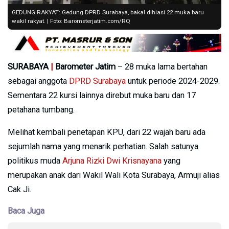
GEDUNG RAKYAT: Gedung DPRD Surabaya, bakal dihiasi 22 muka baru
wakil rakyat. | Foto: Barometerjatim.com/RQ
SURABAYA
|
Barometer Jatim
– 28 muka lama bertahan
sebagai anggota
DPRD Surabaya
untuk periode 2024-2029.
Sementara 22 kursi lainnya direbut muka baru dan 17
petahana tumbang.
Melihat kembali penetapan KPU, dari 22 wajah baru ada
sejumlah nama yang menarik perhatian. Salah satunya
politikus muda
Arjuna Rizki Dwi Krisnayana
yang
merupakan anak dari Wakil Wali Kota Surabaya, Armuji alias
Cak Ji.
Baca Juga