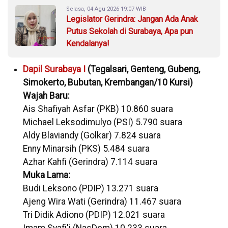
Selasa, 04 Agu 2026 19:07 WIB
Legislator Gerindra: Jangan Ada Anak
Putus Sekolah di Surabaya, Apa pun
Kendalanya!
Dapil Surabaya I
(Tegalsari, Genteng, Gubeng,
Simokerto, Bubutan, Krembangan/10 Kursi)
Wajah Baru:
Ais Shafiyah Asfar (PKB) 10.860 suara
Michael Leksodimulyo (PSI) 5.790 suara
Aldy Blaviandy (Golkar) 7.824 suara
Enny Minarsih (PKS) 5.484 suara
Azhar Kahfi (Gerindra) 7.114 suara
Muka Lama:
Budi Leksono (PDIP) 13.271 suara
Ajeng Wira Wati (Gerindra) 11.467 suara
Tri Didik Adiono (PDIP) 12.021 suara
Imam Syafi'i (NasDem) 10.233 suara