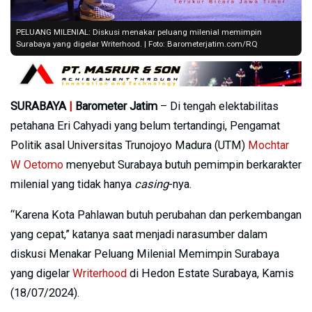
PELUANG MILENIAL: Diskusi menakar peluang milenial memimpin
Surabaya yang digelar Writerhood. | Foto: Barometerjatim.com/RQ
SURABAYA
|
Barometer Jatim
– Di tengah elektabilitas
petahana Eri Cahyadi yang belum tertandingi, Pengamat
Politik asal Universitas Trunojoyo Madura (UTM)
Mochtar
W Oetomo
menyebut Surabaya butuh pemimpin berkarakter
milenial yang tidak hanya
casing
-nya.
“Karena Kota Pahlawan butuh perubahan dan perkembangan
yang cepat,” katanya saat menjadi narasumber dalam
diskusi Menakar Peluang Milenial Memimpin Surabaya
yang digelar
Writerhood
di Hedon Estate Surabaya, Kamis
(18/07/2024).