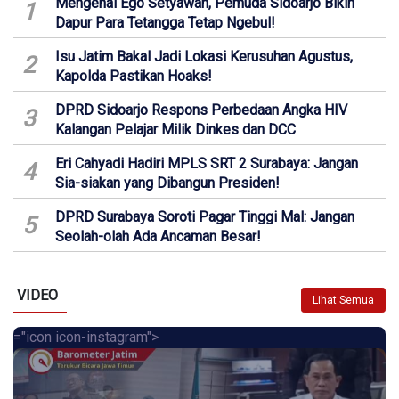
Mengenal Ego Setyawan, Pemuda Sidoarjo Bikin
1
Dapur Para Tetangga Tetap Ngebul!
Isu Jatim Bakal Jadi Lokasi Kerusuhan Agustus,
2
Kapolda Pastikan Hoaks!
DPRD Sidoarjo Respons Perbedaan Angka HIV
3
Kalangan Pelajar Milik Dinkes dan DCC
Eri Cahyadi Hadiri MPLS SRT 2 Surabaya: Jangan
4
Sia-siakan yang Dibangun Presiden!
DPRD Surabaya Soroti Pagar Tinggi Mal: Jangan
5
Seolah-olah Ada Ancaman Besar!
VIDEO
Lihat Semua
="icon icon-instagram">