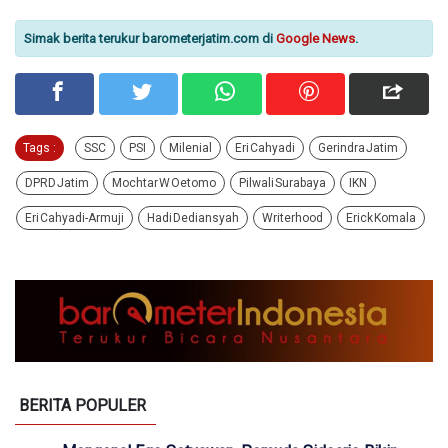
Simak berita terukur barometerjatim.com di
Google News
.
Tags :
SSC
PSI
Milenial
Eri Cahyadi
Gerindra Jatim
DPRD Jatim
Mochtar W Oetomo
Pilwali Surabaya
IKN
Eri Cahyadi-Armuji
Hadi Dediansyah
Writerhood
Erick Komala
BERITA POPULER