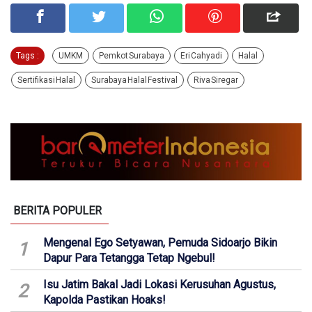
Tags :
UMKM
Pemkot Surabaya
Eri Cahyadi
Halal
Sertifikasi Halal
Surabaya Halal Festival
Riva Siregar
BERITA POPULER
Mengenal Ego Setyawan, Pemuda Sidoarjo Bikin
1
Dapur Para Tetangga Tetap Ngebul!
Isu Jatim Bakal Jadi Lokasi Kerusuhan Agustus,
2
Kapolda Pastikan Hoaks!