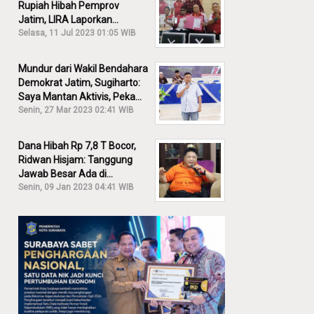
Rupiah Hibah Pemprov
Jatim, LIRA Laporkan
Khofifah ke KPK: Dia Harus
Selasa, 11 Jul 2023 01:05 WIB
Bertanggung Jawab!
Mundur dari Wakil Bendahara
Demokrat Jatim, Sugiharto:
Saya Mantan Aktivis, Peka
Sekali Kalau Ada yang
Senin, 27 Mar 2023 02:41 WIB
Overlap!
Dana Hibah Rp 7,8 T Bocor,
Ridwan Hisjam: Tanggung
Jawab Besar Ada di
Pemprov, Bukan DPRD Jatim!
Senin, 09 Jan 2023 04:41 WIB