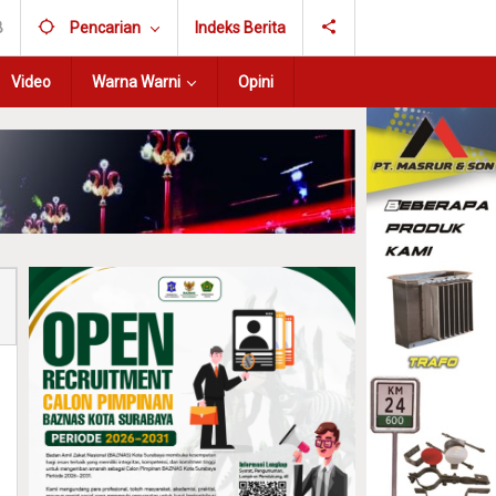
B
Pencarian
Indeks Berita
Video
Warna Warni
Opini