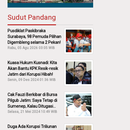
Sudut Pandang
Pusdiklat Paskibraka
Surabaya, 98 Pemuda Pilihan
Digembleng selama 2 Pekan!
Rabu, 05 Agu 2026 03:05 WIB
Kuasa Hukum Kusnadi: Kita
Akan Bantu KPK Resik-resik
Jatim dari Korupsi Hibah!
Senin, 09 Des 2024 01:36 WIB
Cak Fauzi Berkibar di Bursa
Pilgub Jatim: Saya Tetap di
Sumenep, Kalau Ditugasi
Partai Lain Cerita!
Selasa, 21 Mei 2024 10:49 WIB
Duga Ada Korupsi Triliunan