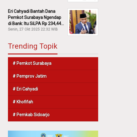
Eri Cahyadi Bantah Dana
Pemkot Surabaya Ngendap
di Bank: Itu SiLPA Rp 234,44
M!
Senin, 27 Okt 2025 22:32 WIB
Trending Topik
# Pemkot Surabaya
# Pemprov Jatim
# Eri Cahyadi
# Khofifah
# Pemkab Sidoarjo