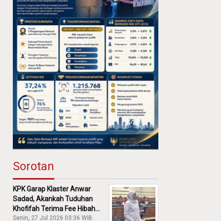
Sorotan
KPK Garap Klaster Anwar
Sadad, Akankah Tuduhan
Khofifah Terima Fee Hibah
30% Diusut?
Senin, 27 Jul 2026 03:36 WIB