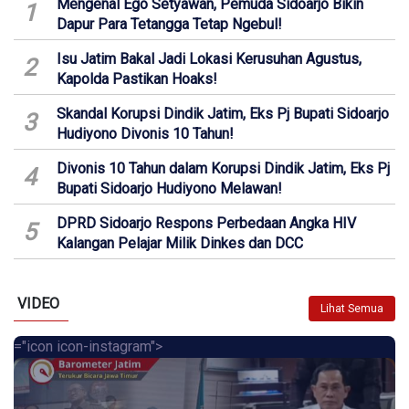
Mengenal Ego Setyawan, Pemuda Sidoarjo Bikin
1
Dapur Para Tetangga Tetap Ngebul!
Isu Jatim Bakal Jadi Lokasi Kerusuhan Agustus,
2
Kapolda Pastikan Hoaks!
Skandal Korupsi Dindik Jatim, Eks Pj Bupati Sidoarjo
3
Hudiyono Divonis 10 Tahun!
Divonis 10 Tahun dalam Korupsi Dindik Jatim, Eks Pj
4
Bupati Sidoarjo Hudiyono Melawan!
DPRD Sidoarjo Respons Perbedaan Angka HIV
5
Kalangan Pelajar Milik Dinkes dan DCC
VIDEO
Lihat Semua
="icon icon-instagram">