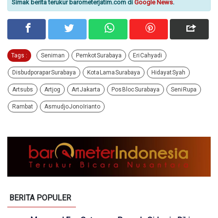
Simak berita terukur barometerjatim.com di
Google News
.
Tags :
Seniman
Pemkot Surabaya
Eri Cahyadi
Disbudporapar Surabaya
Kota Lama Surabaya
Hidayat Syah
Artsubs
Artjog
Art Jakarta
Pos Bloc Surabaya
Seni Rupa
Rambat
Asmudjo Jono Irianto
BERITA POPULER