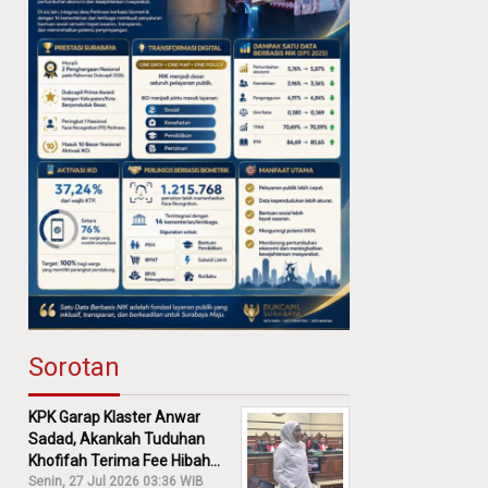
Sorotan
KPK Garap Klaster Anwar
Sadad, Akankah Tuduhan
Khofifah Terima Fee Hibah
30% Diusut?
Senin, 27 Jul 2026 03:36 WIB