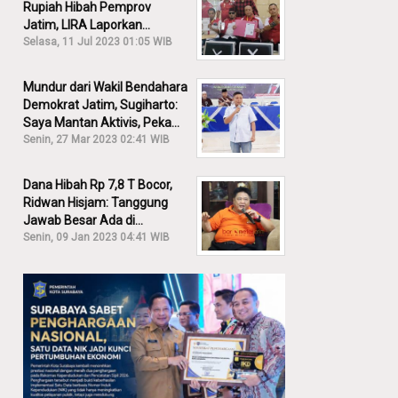
Rupiah Hibah Pemprov
Jatim, LIRA Laporkan
Khofifah ke KPK: Dia Harus
Selasa, 11 Jul 2023 01:05 WIB
Bertanggung Jawab!
Mundur dari Wakil Bendahara
Demokrat Jatim, Sugiharto:
Saya Mantan Aktivis, Peka
Sekali Kalau Ada yang
Senin, 27 Mar 2023 02:41 WIB
Overlap!
Dana Hibah Rp 7,8 T Bocor,
Ridwan Hisjam: Tanggung
Jawab Besar Ada di
Pemprov, Bukan DPRD Jatim!
Senin, 09 Jan 2023 04:41 WIB