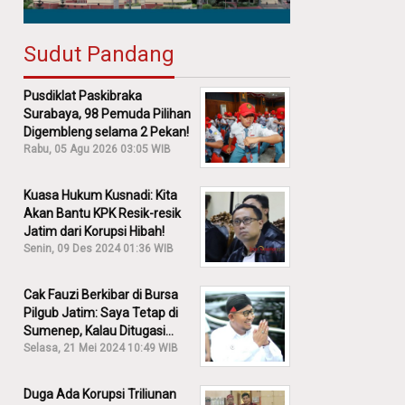
Sudut Pandang
Pusdiklat Paskibraka
Surabaya, 98 Pemuda Pilihan
Digembleng selama 2 Pekan!
Rabu, 05 Agu 2026 03:05 WIB
Kuasa Hukum Kusnadi: Kita
Akan Bantu KPK Resik-resik
Jatim dari Korupsi Hibah!
Senin, 09 Des 2024 01:36 WIB
Cak Fauzi Berkibar di Bursa
Pilgub Jatim: Saya Tetap di
Sumenep, Kalau Ditugasi
Partai Lain Cerita!
Selasa, 21 Mei 2024 10:49 WIB
Duga Ada Korupsi Triliunan