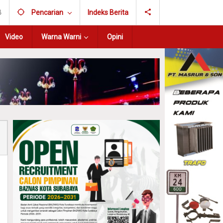
B
Pencarian
Indeks Berita
Video
Warna Warni
Opini