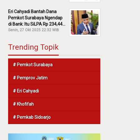
Eri Cahyadi Bantah Dana
Pemkot Surabaya Ngendap
di Bank: Itu SiLPA Rp 234,44
M!
Senin, 27 Okt 2025 22:32 WIB
Trending Topik
# Pemkot Surabaya
# Pemprov Jatim
# Eri Cahyadi
# Khofifah
# Pemkab Sidoarjo