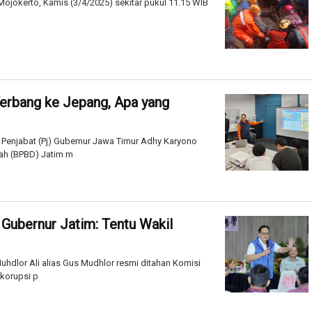
Mojokerto, Kamis (3/4/2025) sekitar pukul 11.15 WIB
erbang ke Jepang, Apa yang
 Penjabat (Pj) Gubernur Jawa Timur Adhy Karyono
ah (BPBD) Jatim m
Gubernur Jatim: Tentu Wakil
hdlor Ali alias Gus Mudhlor resmi ditahan Komisi
korupsi p