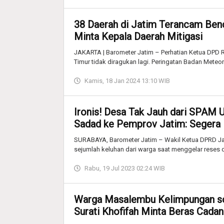
38 Daerah di Jatim Terancam Ben
Minta Kepala Daerah Mitigasi
JAKARTA | Barometer Jatim – Perhatian Ketua DPD R
Timur tidak diragukan lagi. Peringatan Badan Meteor
Kamis, 18 Jan 2024 13:10 WIB
Ironis! Desa Tak Jauh dari SPAM 
Sadad ke Pemprov Jatim: Segera 
SURABAYA, Barometer Jatim – Wakil Ketua DPRD J
sejumlah keluhan dari warga saat menggelar reses d
Rabu, 19 Jul 2023 02:24 WIB
Warga Masalembu Kelimpungan s
Surati Khofifah Minta Beras Cada