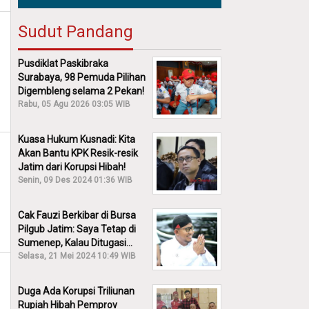
Sudut Pandang
Pusdiklat Paskibraka
Surabaya, 98 Pemuda Pilihan
Digembleng selama 2 Pekan!
Rabu, 05 Agu 2026 03:05 WIB
Kuasa Hukum Kusnadi: Kita
Akan Bantu KPK Resik-resik
Jatim dari Korupsi Hibah!
Senin, 09 Des 2024 01:36 WIB
Cak Fauzi Berkibar di Bursa
Pilgub Jatim: Saya Tetap di
Sumenep, Kalau Ditugasi
Partai Lain Cerita!
Selasa, 21 Mei 2024 10:49 WIB
Duga Ada Korupsi Triliunan
Rupiah Hibah Pemprov