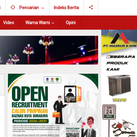
B
Pencarian
Indeks Berita
Video
Warna Warni
Opini