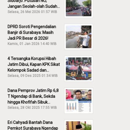
Sidoarjo: Putusan NO,
Jangan Seolah-olah Sudah
Menang!
Selasa, 26 Mei 2026 01:57 WIB
DPRD Soroti Pengendalian
Banjir di Surabaya: Masih
Jadi PR Besar di 2026!
Kamis, 01 Jan 2026 14:40 WIB
4 Tersangka Korupsi Hibah
Jatim Dibui, Kapan KPK Sikat
Kelompok Sadad dan
Iskandar?
Selasa, 09 Des 2025 01:34 WIB
Dana Pemprov Jatim Rp 6,8
T Ngendap di Bank, Sekda
hingga Khofifah Sibuk
Membantah!
Selasa, 28 Okt 2025 17:55 WIB
Eri Cahyadi Bantah Dana
Pemkot Surabaya Ngendap