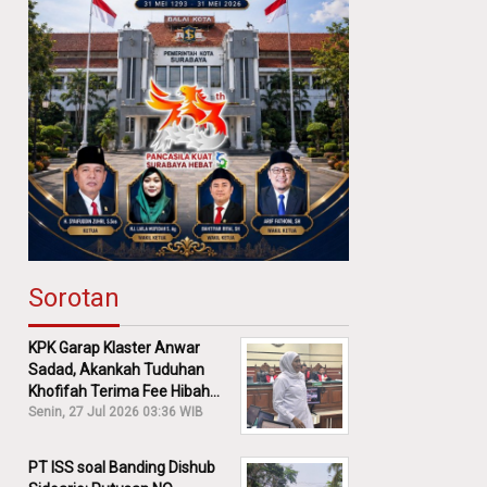
Sorotan
KPK Garap Klaster Anwar
Sadad, Akankah Tuduhan
Khofifah Terima Fee Hibah
30% Diusut?
Senin, 27 Jul 2026 03:36 WIB
PT ISS soal Banding Dishub