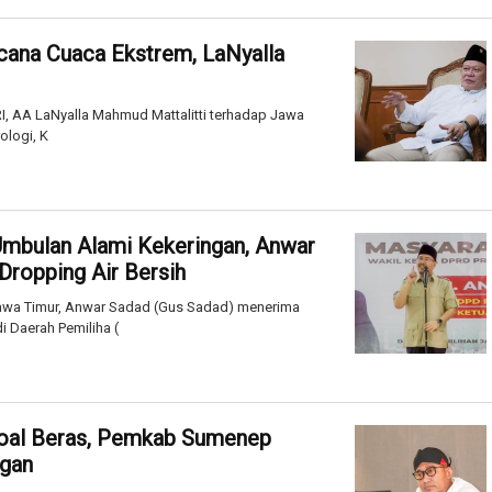
cana Cuaca Ekstrem, LaNyalla
I, AA LaNyalla Mahmud Mattalitti terhadap Jawa
ologi, K
Umbulan Alami Kekeringan, Anwar
Dropping Air Bersih
awa Timur, Anwar Sadad (Gus Sadad) menerima
i Daerah Pemiliha (
oal Beras, Pemkab Sumenep
ngan