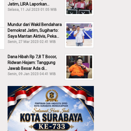
Jatim, LIRA Laporkan
Khofifah ke KPK: Dia Harus
Selasa, 11 Jul 2023 01:05 WIB
Bertanggung Jawab!
Mundur dari Wakil Bendahara
Demokrat Jatim, Sugiharto:
Saya Mantan Aktivis, Peka
Sekali Kalau Ada yang
Senin, 27 Mar 2023 02:41 WIB
Overlap!
Dana Hibah Rp 7,8 T Bocor,
Ridwan Hisjam: Tanggung
Jawab Besar Ada di
Pemprov, Bukan DPRD Jatim!
Senin, 09 Jan 2023 04:41 WIB