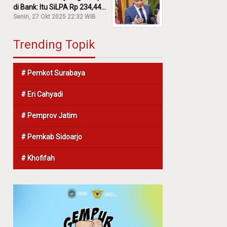
di Bank: Itu SiLPA Rp 234,44
M!
Senin, 27 Okt 2025 22:32 WIB
Trending Topik
# Pemkot Surabaya
# Eri Cahyadi
# Pemprov Jatim
# Pemkab Sidoarjo
# Khofifah