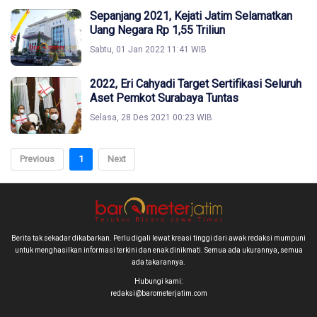
Sepanjang 2021, Kejati Jatim Selamatkan
Uang Negara Rp 1,55 Triliun
Sabtu, 01 Jan 2022 11:41 WIB
2022, Eri Cahyadi Target Sertifikasi Seluruh
Aset Pemkot Surabaya Tuntas
Selasa, 28 Des 2021 00:23 WIB
Previous
1
Next
Berita tak sekadar dikabarkan. Perlu digali lewat kreasi tinggi dari awak redaksi mumpuni
untuk menghasilkan informasi terkini dan enak dinikmati. Semua ada ukurannya, semua
ada takarannya.
Hubungi kami:
redaksi@barometerjatim.com