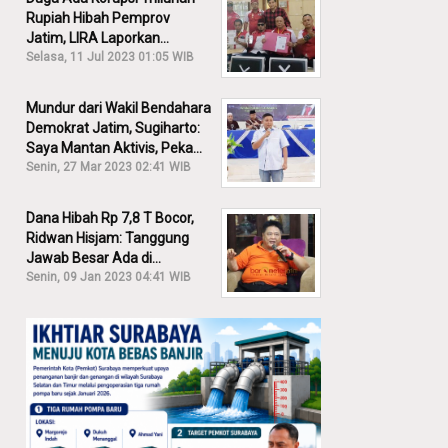
Rupiah Hibah Pemprov
Jatim, LIRA Laporkan
Khofifah ke KPK: Dia Harus
Selasa, 11 Jul 2023 01:05 WIB
Bertanggung Jawab!
Mundur dari Wakil Bendahara
Demokrat Jatim, Sugiharto:
Saya Mantan Aktivis, Peka
Sekali Kalau Ada yang
Senin, 27 Mar 2023 02:41 WIB
Overlap!
Dana Hibah Rp 7,8 T Bocor,
Ridwan Hisjam: Tanggung
Jawab Besar Ada di
Pemprov, Bukan DPRD Jatim!
Senin, 09 Jan 2023 04:41 WIB