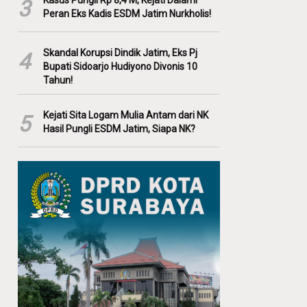
Kasus Pungli Rp 8,4 M, Kejati Dalami
3
Peran Eks Kadis ESDM Jatim Nurkholis!
Skandal Korupsi Dindik Jatim, Eks Pj
4
Bupati Sidoarjo Hudiyono Divonis 10
Tahun!
Kejati Sita Logam Mulia Antam dari NK
5
Hasil Pungli ESDM Jatim, Siapa NK?