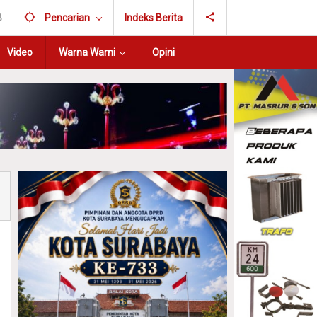
B
Pencarian
Indeks Berita
Video
Warna Warni
Opini