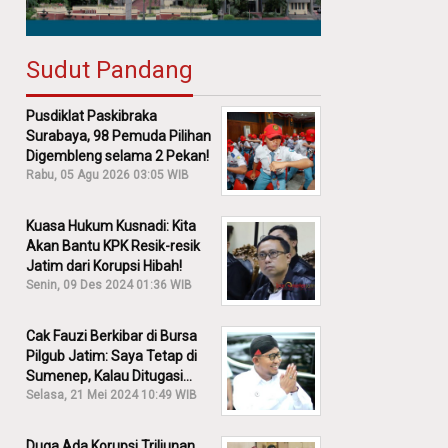
Sudut Pandang
Pusdiklat Paskibraka
Surabaya, 98 Pemuda Pilihan
Digembleng selama 2 Pekan!
Rabu, 05 Agu 2026 03:05 WIB
Kuasa Hukum Kusnadi: Kita
Akan Bantu KPK Resik-resik
Jatim dari Korupsi Hibah!
Senin, 09 Des 2024 01:36 WIB
Cak Fauzi Berkibar di Bursa
Pilgub Jatim: Saya Tetap di
Sumenep, Kalau Ditugasi
Partai Lain Cerita!
Selasa, 21 Mei 2024 10:49 WIB
Duga Ada Korupsi Triliunan