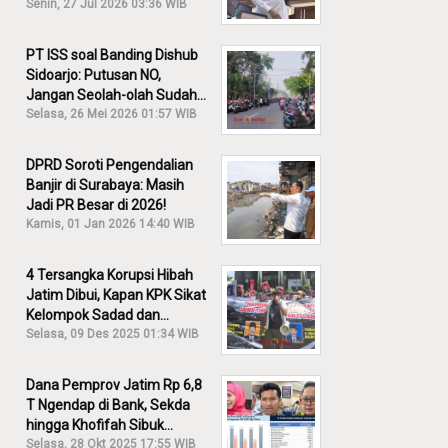
30% Diusut?
Senin, 27 Jul 2026 03:36 WIB
PT ISS soal Banding Dishub
Sidoarjo: Putusan NO,
Jangan Seolah-olah Sudah
Menang!
Selasa, 26 Mei 2026 01:57 WIB
DPRD Soroti Pengendalian
Banjir di Surabaya: Masih
Jadi PR Besar di 2026!
Kamis, 01 Jan 2026 14:40 WIB
4 Tersangka Korupsi Hibah
Jatim Dibui, Kapan KPK Sikat
Kelompok Sadad dan
Iskandar?
Selasa, 09 Des 2025 01:34 WIB
Dana Pemprov Jatim Rp 6,8
T Ngendap di Bank, Sekda
hingga Khofifah Sibuk
Membantah!
Selasa, 28 Okt 2025 17:55 WIB