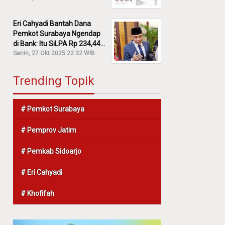
Eri Cahyadi Bantah Dana
Pemkot Surabaya Ngendap
di Bank: Itu SiLPA Rp 234,44
M!
Senin, 27 Okt 2025 22:32 WIB
Trending Topik
# Pemkot Surabaya
# Pemprov Jatim
# Pemkab Sidoarjo
# Eri Cahyadi
# Khofifah