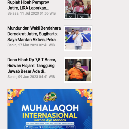
Rupiah Hibah Pemprov
Jatim, LIRA Laporkan
Khofifah ke KPK: Dia Harus
Selasa, 11 Jul 2023 01:05 WIB
Bertanggung Jawab!
Mundur dari Wakil Bendahara
Demokrat Jatim, Sugiharto:
Saya Mantan Aktivis, Peka
Sekali Kalau Ada yang
Senin, 27 Mar 2023 02:41 WIB
Overlap!
Dana Hibah Rp 7,8 T Bocor,
Ridwan Hisjam: Tanggung
Jawab Besar Ada di
Pemprov, Bukan DPRD Jatim!
Senin, 09 Jan 2023 04:41 WIB