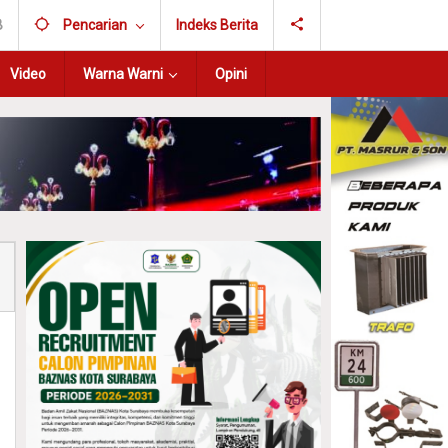
B
Pencarian
Indeks Berita
Video
Warna Warni
Opini