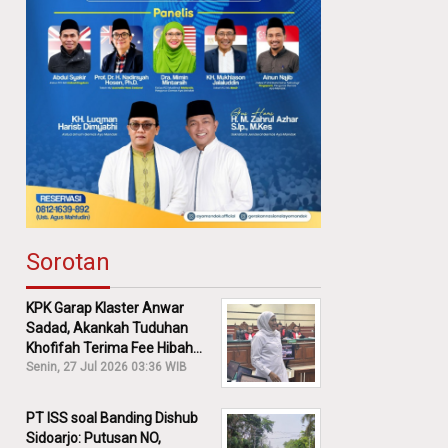
Sorotan
KPK Garap Klaster Anwar
Sadad, Akankah Tuduhan
Khofifah Terima Fee Hibah
30% Diusut?
Senin, 27 Jul 2026 03:36 WIB
PT ISS soal Banding Dishub
Sidoarjo: Putusan NO,