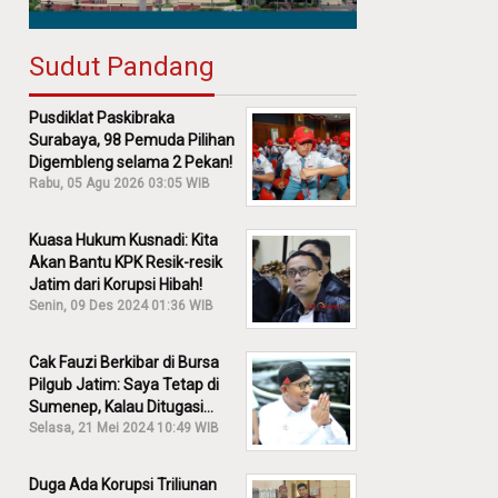
Sudut Pandang
Pusdiklat Paskibraka
Surabaya, 98 Pemuda Pilihan
Digembleng selama 2 Pekan!
Rabu, 05 Agu 2026 03:05 WIB
Kuasa Hukum Kusnadi: Kita
Akan Bantu KPK Resik-resik
Jatim dari Korupsi Hibah!
Senin, 09 Des 2024 01:36 WIB
Cak Fauzi Berkibar di Bursa
Pilgub Jatim: Saya Tetap di
Sumenep, Kalau Ditugasi
Partai Lain Cerita!
Selasa, 21 Mei 2024 10:49 WIB
Duga Ada Korupsi Triliunan