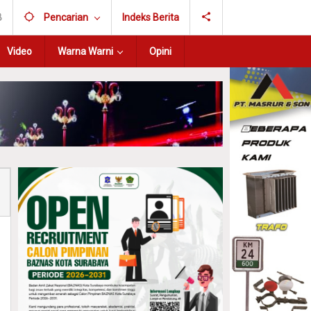
B
Pencarian
Indeks Berita
Video
Warna Warni
Opini