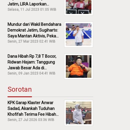
Jatim, LIRA Laporkan
Khofifah ke KPK: Dia Harus
Selasa, 11 Jul 2023 01:05 WIB
Bertanggung Jawab!
Mundur dari Wakil Bendahara
Demokrat Jatim, Sugiharto:
Saya Mantan Aktivis, Peka
Sekali Kalau Ada yang
Senin, 27 Mar 2023 02:41 WIB
Overlap!
Dana Hibah Rp 7,8 T Bocor,
Ridwan Hisjam: Tanggung
Jawab Besar Ada di
Pemprov, Bukan DPRD Jatim!
Senin, 09 Jan 2023 04:41 WIB
Sorotan
KPK Garap Klaster Anwar
Sadad, Akankah Tuduhan
Khofifah Terima Fee Hibah
30% Diusut?
Senin, 27 Jul 2026 03:36 WIB