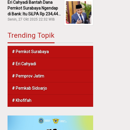
Eri Cahyadi Bantah Dana
Pemkot Surabaya Ngendap
di Bank: Itu SiLPA Rp 234,44
M!
Senin, 27 Okt 2025 22:32 WIB
Trending Topik
# Pemkot Surabaya
# Eri Cahyadi
# Pemprov Jatim
# Pemkab Sidoarjo
# Khofifah