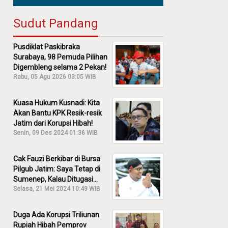
Sudut Pandang
Pusdiklat Paskibraka
Surabaya, 98 Pemuda Pilihan
Digembleng selama 2 Pekan!
Rabu, 05 Agu 2026 03:05 WIB
Kuasa Hukum Kusnadi: Kita
Akan Bantu KPK Resik-resik
Jatim dari Korupsi Hibah!
Senin, 09 Des 2024 01:36 WIB
Cak Fauzi Berkibar di Bursa
Pilgub Jatim: Saya Tetap di
Sumenep, Kalau Ditugasi
Partai Lain Cerita!
Selasa, 21 Mei 2024 10:49 WIB
Duga Ada Korupsi Triliunan
Rupiah Hibah Pemprov