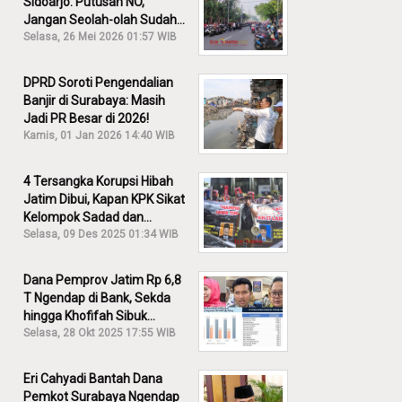
Sidoarjo: Putusan NO,
Jangan Seolah-olah Sudah
Menang!
Selasa, 26 Mei 2026 01:57 WIB
DPRD Soroti Pengendalian
Banjir di Surabaya: Masih
Jadi PR Besar di 2026!
Kamis, 01 Jan 2026 14:40 WIB
4 Tersangka Korupsi Hibah
Jatim Dibui, Kapan KPK Sikat
Kelompok Sadad dan
Iskandar?
Selasa, 09 Des 2025 01:34 WIB
Dana Pemprov Jatim Rp 6,8
T Ngendap di Bank, Sekda
hingga Khofifah Sibuk
Membantah!
Selasa, 28 Okt 2025 17:55 WIB
Eri Cahyadi Bantah Dana
Pemkot Surabaya Ngendap