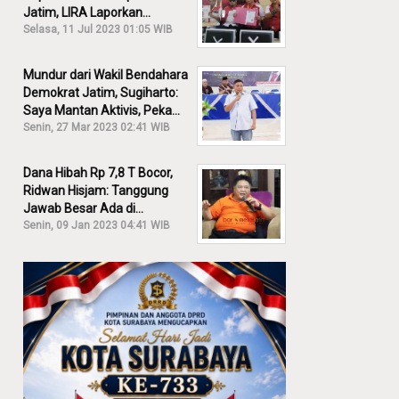
Jatim, LIRA Laporkan
Khofifah ke KPK: Dia Harus
Selasa, 11 Jul 2023 01:05 WIB
Bertanggung Jawab!
Mundur dari Wakil Bendahara
Demokrat Jatim, Sugiharto:
Saya Mantan Aktivis, Peka
Sekali Kalau Ada yang
Senin, 27 Mar 2023 02:41 WIB
Overlap!
Dana Hibah Rp 7,8 T Bocor,
Ridwan Hisjam: Tanggung
Jawab Besar Ada di
Pemprov, Bukan DPRD Jatim!
Senin, 09 Jan 2023 04:41 WIB