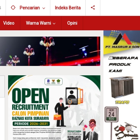
B
Pencarian
Indeks Berita
Video
Warna Warni
Opini