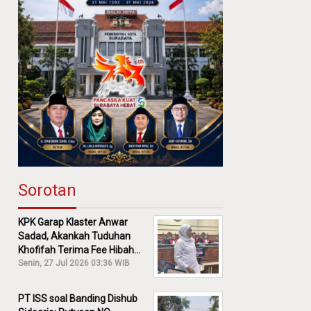
Sorotan
KPK Garap Klaster Anwar
Sadad, Akankah Tuduhan
Khofifah Terima Fee Hibah
30% Diusut?
Senin, 27 Jul 2026 03:36 WIB
PT ISS soal Banding Dishub