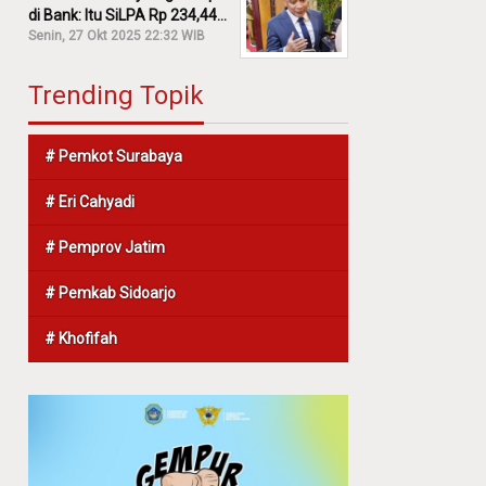
di Bank: Itu SiLPA Rp 234,44
M!
Senin, 27 Okt 2025 22:32 WIB
Trending Topik
# Pemkot Surabaya
# Eri Cahyadi
# Pemprov Jatim
# Pemkab Sidoarjo
# Khofifah