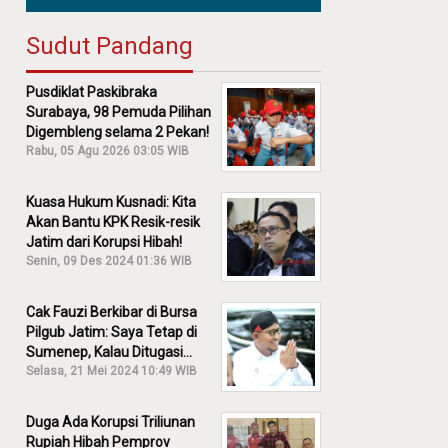
Sudut Pandang
Pusdiklat Paskibraka
Surabaya, 98 Pemuda Pilihan
Digembleng selama 2 Pekan!
Rabu, 05 Agu 2026 03:05 WIB
Kuasa Hukum Kusnadi: Kita
Akan Bantu KPK Resik-resik
Jatim dari Korupsi Hibah!
Senin, 09 Des 2024 01:36 WIB
Cak Fauzi Berkibar di Bursa
Pilgub Jatim: Saya Tetap di
Sumenep, Kalau Ditugasi
Partai Lain Cerita!
Selasa, 21 Mei 2024 10:49 WIB
Duga Ada Korupsi Triliunan
Rupiah Hibah Pemprov