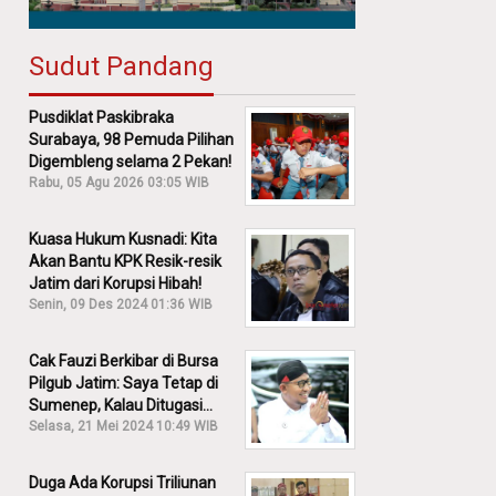
Sudut Pandang
Pusdiklat Paskibraka
Surabaya, 98 Pemuda Pilihan
Digembleng selama 2 Pekan!
Rabu, 05 Agu 2026 03:05 WIB
Kuasa Hukum Kusnadi: Kita
Akan Bantu KPK Resik-resik
Jatim dari Korupsi Hibah!
Senin, 09 Des 2024 01:36 WIB
Cak Fauzi Berkibar di Bursa
Pilgub Jatim: Saya Tetap di
Sumenep, Kalau Ditugasi
Partai Lain Cerita!
Selasa, 21 Mei 2024 10:49 WIB
Duga Ada Korupsi Triliunan