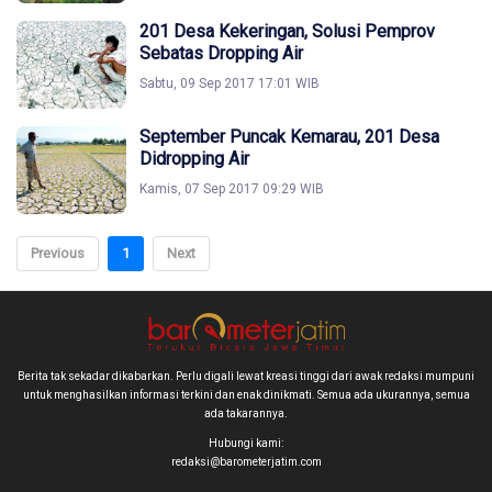
201 Desa Kekeringan, Solusi Pemprov
Sebatas Dropping Air
Sabtu, 09 Sep 2017 17:01 WIB
September Puncak Kemarau, 201 Desa
Didropping Air
Kamis, 07 Sep 2017 09:29 WIB
Previous
1
Next
Berita tak sekadar dikabarkan. Perlu digali lewat kreasi tinggi dari awak redaksi mumpuni
untuk menghasilkan informasi terkini dan enak dinikmati. Semua ada ukurannya, semua
ada takarannya.
Hubungi kami:
redaksi@barometerjatim.com