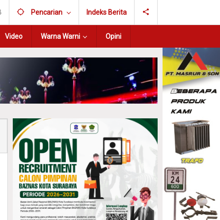
B
Pencarian
Indeks Berita
Video
Warna Warni
Opini