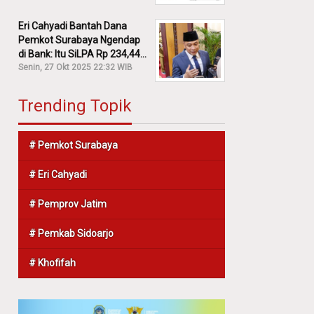
Eri Cahyadi Bantah Dana
Pemkot Surabaya Ngendap
di Bank: Itu SiLPA Rp 234,44
M!
Senin, 27 Okt 2025 22:32 WIB
Trending Topik
# Pemkot Surabaya
# Eri Cahyadi
# Pemprov Jatim
# Pemkab Sidoarjo
# Khofifah