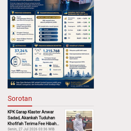
Sorotan
KPK Garap Klaster Anwar
Sadad, Akankah Tuduhan
Khofifah Terima Fee Hibah
30% Diusut?
Senin, 27 Jul 2026 03:36 WIB