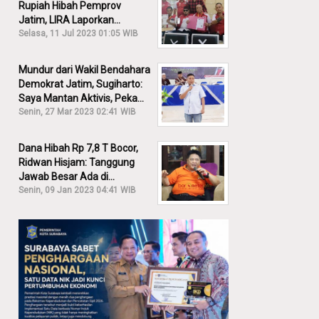
Rupiah Hibah Pemprov
Jatim, LIRA Laporkan
Khofifah ke KPK: Dia Harus
Selasa, 11 Jul 2023 01:05 WIB
Bertanggung Jawab!
Mundur dari Wakil Bendahara
Demokrat Jatim, Sugiharto:
Saya Mantan Aktivis, Peka
Sekali Kalau Ada yang
Senin, 27 Mar 2023 02:41 WIB
Overlap!
Dana Hibah Rp 7,8 T Bocor,
Ridwan Hisjam: Tanggung
Jawab Besar Ada di
Pemprov, Bukan DPRD Jatim!
Senin, 09 Jan 2023 04:41 WIB