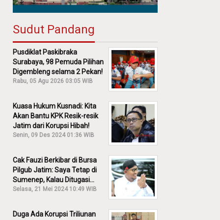
Sudut Pandang
Pusdiklat Paskibraka
Surabaya, 98 Pemuda Pilihan
Digembleng selama 2 Pekan!
Rabu, 05 Agu 2026 03:05 WIB
Kuasa Hukum Kusnadi: Kita
Akan Bantu KPK Resik-resik
Jatim dari Korupsi Hibah!
Senin, 09 Des 2024 01:36 WIB
Cak Fauzi Berkibar di Bursa
Pilgub Jatim: Saya Tetap di
Sumenep, Kalau Ditugasi
Partai Lain Cerita!
Selasa, 21 Mei 2024 10:49 WIB
Duga Ada Korupsi Triliunan