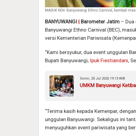
MASUK KEN: Banyuwangi Ethno Carnival, kembali masu
BANYUWANGI
|
Barometer Jatim
– Dua 
Banyuwangi Ethno Carnival (BEC), masuk
versi Kementerian Pariwisata (Kemenpa
“Kami bersyukur, dua event unggulan Ba
Bupati Banyuwangi,
Ipuk Fiestiandani
, S
Senin, 20 Jul 2026 19:13 WIB
UMKM Banyuwangi Ketiban 
“Terima kasih kepada Kemenpar, dengan
unggulan Banyuwangi. Sekaligus ini tan
menyuguhkan event pariwisata yang berk