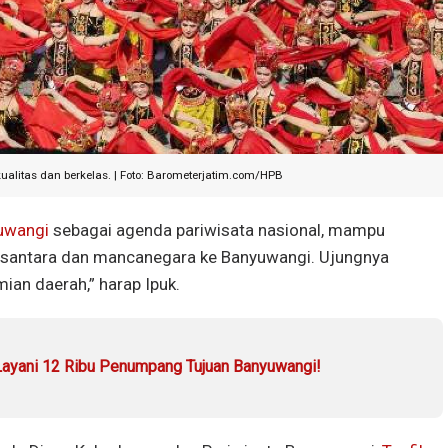
alitas dan berkelas. | Foto: Barometerjatim.com/HPB
uwangi
sebagai agenda pariwisata nasional, mampu
santara dan mancanegara ke Banyuwangi. Ujungnya
an daerah,” harap Ipuk.
Layani 12 Ribu Penumpang Tujuan Banyuwangi!