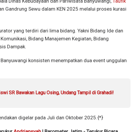
epala Dinas Kebudayaan dan Pariwisata Banyuwangi,
Taufik
 Gandrung Sewu dalam KEN 2025 melalui proses kurasi
rator yang terdiri dari lima bidang. Yakni Bidang Ide dan
i Komunikasi, Bidang Manajemen Kegiatan, Bidang
sis Dampak.
un Banyuwangi konsisten menempatkan dua event unggulan
iswi SR Bawakan Lagu Osing, Undang Tampil di Grahadi!
ndakan digelar pada Juli dan Oktober 2025.{*}
terukur
Andriansyah
| Barometer Jatim - Terukur Bicara