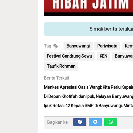
Simak berita teruk
Tag
Banyuwangi
Pariwisata
Kem
Festival Gandrung Sewu
KEN
Banyuwan
Taufik Rohman
Berita Terkait
Menkes Apresiasi Oasis Wangi: Kita Perlu Kepala
Di Depan Khofifah dan Ipuk, Nelayan Banyuwang
Ipuk Rotasi 42 Kepala SMP di Banyuwangi, Min
Bagikan ke :