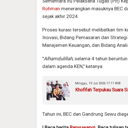
Sementara itu Pelaksana Tugas (Plt) K
Rohman
menerangkan masuknya BEC dan
sejak akhir 2024.
Proses kurasi tersebut melibatkan tim ku
Inovasi, Bidang Pemasaran dan Strateg
Manajemen Keuangan, dan Bidang Anali
"
Alhamdulillah
, selama 4 tahun berunt
dalam agenda KEN," katanya.
Minggu, 19 Jul 2026 17:11 WIB
Khofifah Terpukau Suara S
Tahun ini, BEC dan Gandrung Sewu diage
| Baca berita
Banyuwangi
. Baca tulisan 