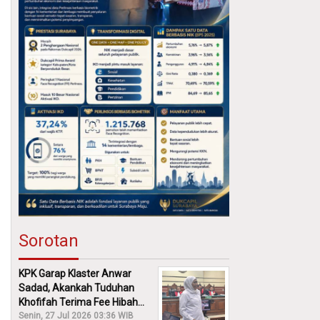
Sorotan
KPK Garap Klaster Anwar
Sadad, Akankah Tuduhan
Khofifah Terima Fee Hibah
30% Diusut?
Senin, 27 Jul 2026 03:36 WIB