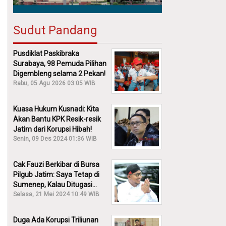
Sudut Pandang
Pusdiklat Paskibraka
Surabaya, 98 Pemuda Pilihan
Digembleng selama 2 Pekan!
Rabu, 05 Agu 2026 03:05 WIB
Kuasa Hukum Kusnadi: Kita
Akan Bantu KPK Resik-resik
Jatim dari Korupsi Hibah!
Senin, 09 Des 2024 01:36 WIB
Cak Fauzi Berkibar di Bursa
Pilgub Jatim: Saya Tetap di
Sumenep, Kalau Ditugasi
Partai Lain Cerita!
Selasa, 21 Mei 2024 10:49 WIB
Duga Ada Korupsi Triliunan