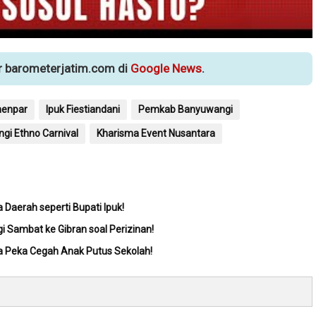
ur barometerjatim.com di
Google News
.
enpar
Ipuk Fiestiandani
Pemkab Banyuwangi
gi Ethno Carnival
Kharisma Event Nusantara
 Daerah seperti Bupati Ipuk!
i Sambat ke Gibran soal Perizinan!
ta Peka Cegah Anak Putus Sekolah!