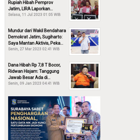
Rupiah Hibah Pemprov
Jatim, LIRA Laporkan
Khofifah ke KPK: Dia Harus
Selasa, 11 Jul 2023 01:05 WIB
Bertanggung Jawab!
Mundur dari Wakil Bendahara
Demokrat Jatim, Sugiharto:
Saya Mantan Aktivis, Peka
Sekali Kalau Ada yang
Senin, 27 Mar 2023 02:41 WIB
Overlap!
Dana Hibah Rp 7,8 T Bocor,
Ridwan Hisjam: Tanggung
Jawab Besar Ada di
Pemprov, Bukan DPRD Jatim!
Senin, 09 Jan 2023 04:41 WIB