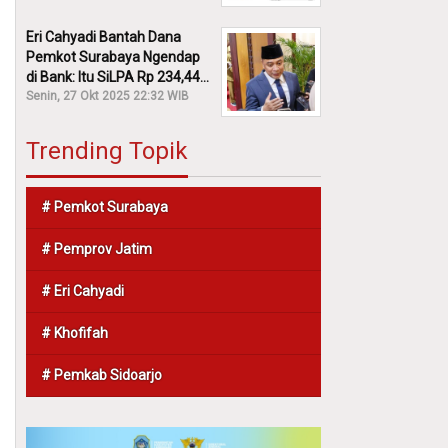
Eri Cahyadi Bantah Dana
Pemkot Surabaya Ngendap
di Bank: Itu SiLPA Rp 234,44
M!
Senin, 27 Okt 2025 22:32 WIB
Trending Topik
# Pemkot Surabaya
# Pemprov Jatim
# Eri Cahyadi
# Khofifah
# Pemkab Sidoarjo