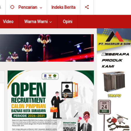
B
Pencarian
Indeks Berita
Video
Warna Warni
Opini