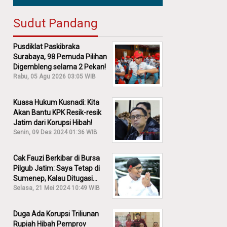
Sudut Pandang
Pusdiklat Paskibraka
Surabaya, 98 Pemuda Pilihan
Digembleng selama 2 Pekan!
Rabu, 05 Agu 2026 03:05 WIB
Kuasa Hukum Kusnadi: Kita
Akan Bantu KPK Resik-resik
Jatim dari Korupsi Hibah!
Senin, 09 Des 2024 01:36 WIB
Cak Fauzi Berkibar di Bursa
Pilgub Jatim: Saya Tetap di
Sumenep, Kalau Ditugasi
Partai Lain Cerita!
Selasa, 21 Mei 2024 10:49 WIB
Duga Ada Korupsi Triliunan
Rupiah Hibah Pemprov