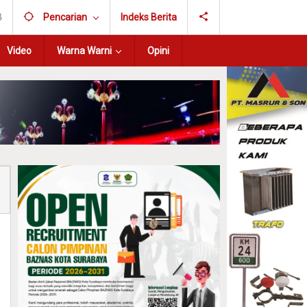
B
Pencarian
Indeks Berita
Video
Warna Warni
Opini