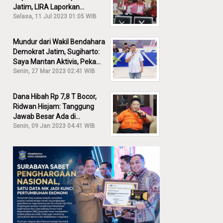
Jatim, LIRA Laporkan
Khofifah ke KPK: Dia Harus
Selasa, 11 Jul 2023 01:05 WIB
Bertanggung Jawab!
Mundur dari Wakil Bendahara
Demokrat Jatim, Sugiharto:
Saya Mantan Aktivis, Peka
Sekali Kalau Ada yang
Senin, 27 Mar 2023 02:41 WIB
Overlap!
Dana Hibah Rp 7,8 T Bocor,
Ridwan Hisjam: Tanggung
Jawab Besar Ada di
Pemprov, Bukan DPRD Jatim!
Senin, 09 Jan 2023 04:41 WIB