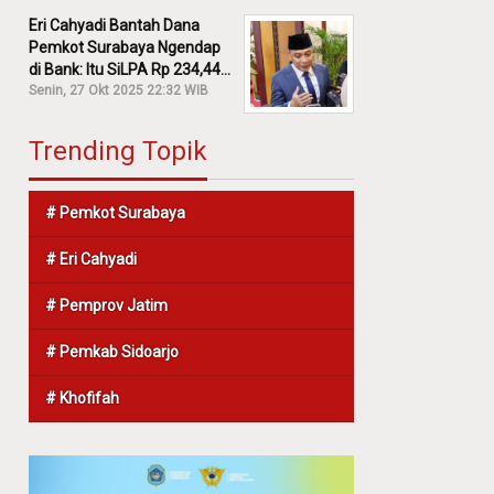
Eri Cahyadi Bantah Dana
Pemkot Surabaya Ngendap
di Bank: Itu SiLPA Rp 234,44
M!
Senin, 27 Okt 2025 22:32 WIB
Trending Topik
# Pemkot Surabaya
# Eri Cahyadi
# Pemprov Jatim
# Pemkab Sidoarjo
# Khofifah