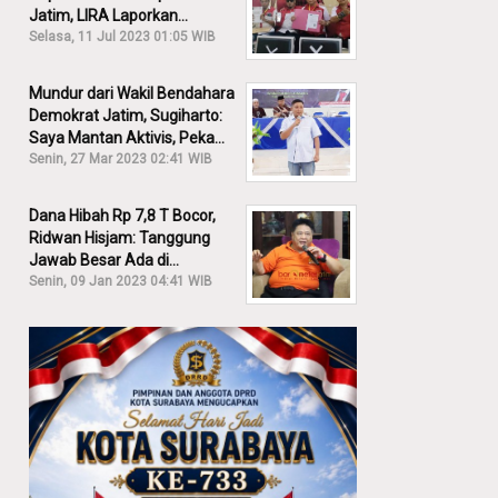
Jatim, LIRA Laporkan
Khofifah ke KPK: Dia Harus
Selasa, 11 Jul 2023 01:05 WIB
Bertanggung Jawab!
Mundur dari Wakil Bendahara
Demokrat Jatim, Sugiharto:
Saya Mantan Aktivis, Peka
Sekali Kalau Ada yang
Senin, 27 Mar 2023 02:41 WIB
Overlap!
Dana Hibah Rp 7,8 T Bocor,
Ridwan Hisjam: Tanggung
Jawab Besar Ada di
Pemprov, Bukan DPRD Jatim!
Senin, 09 Jan 2023 04:41 WIB