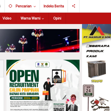
B
Pencarian
Indeks Berita
Video
Warna Warni
Opini