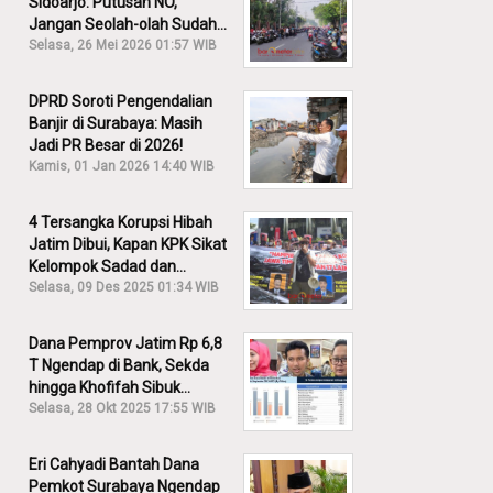
Sidoarjo: Putusan NO,
Jangan Seolah-olah Sudah
Menang!
Selasa, 26 Mei 2026 01:57 WIB
DPRD Soroti Pengendalian
Banjir di Surabaya: Masih
Jadi PR Besar di 2026!
Kamis, 01 Jan 2026 14:40 WIB
4 Tersangka Korupsi Hibah
Jatim Dibui, Kapan KPK Sikat
Kelompok Sadad dan
Iskandar?
Selasa, 09 Des 2025 01:34 WIB
Dana Pemprov Jatim Rp 6,8
T Ngendap di Bank, Sekda
hingga Khofifah Sibuk
Membantah!
Selasa, 28 Okt 2025 17:55 WIB
Eri Cahyadi Bantah Dana
Pemkot Surabaya Ngendap