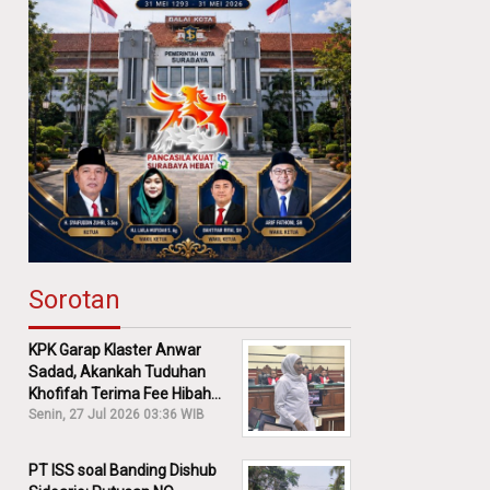
Sorotan
KPK Garap Klaster Anwar
Sadad, Akankah Tuduhan
Khofifah Terima Fee Hibah
30% Diusut?
Senin, 27 Jul 2026 03:36 WIB
PT ISS soal Banding Dishub