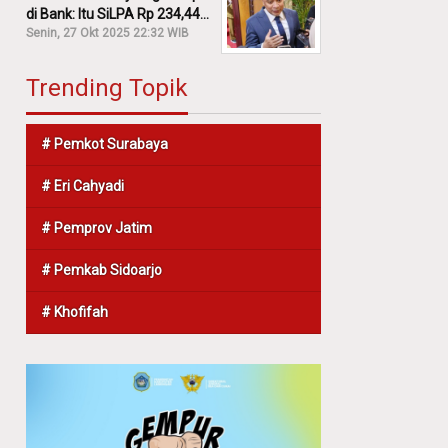
di Bank: Itu SiLPA Rp 234,44
M!
Senin, 27 Okt 2025 22:32 WIB
Trending Topik
# Pemkot Surabaya
# Eri Cahyadi
# Pemprov Jatim
# Pemkab Sidoarjo
# Khofifah