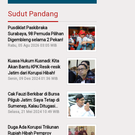
Sudut Pandang
Pusdiklat Paskibraka
Surabaya, 98 Pemuda Pilihan
Digembleng selama 2 Pekan!
Rabu, 05 Agu 2026 03:05 WIB
Kuasa Hukum Kusnadi: Kita
Akan Bantu KPK Resik-resik
Jatim dari Korupsi Hibah!
Senin, 09 Des 2024 01:36 WIB
Cak Fauzi Berkibar di Bursa
Pilgub Jatim: Saya Tetap di
Sumenep, Kalau Ditugasi
Partai Lain Cerita!
Selasa, 21 Mei 2024 10:49 WIB
Duga Ada Korupsi Triliunan
Rupiah Hibah Pemprov