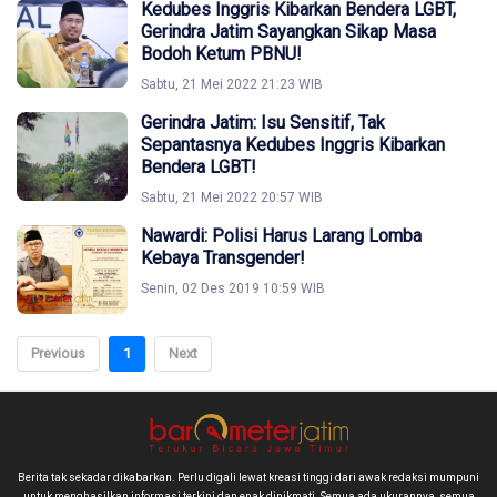
Kedubes Inggris Kibarkan Bendera LGBT,
Gerindra Jatim Sayangkan Sikap Masa
Bodoh Ketum PBNU!
Sabtu, 21 Mei 2022 21:23 WIB
Gerindra Jatim: Isu Sensitif, Tak
Sepantasnya Kedubes Inggris Kibarkan
Bendera LGBT!
Sabtu, 21 Mei 2022 20:57 WIB
Nawardi: Polisi Harus Larang Lomba
Kebaya Transgender!
Senin, 02 Des 2019 10:59 WIB
Previous
1
Next
Berita tak sekadar dikabarkan. Perlu digali lewat kreasi tinggi dari awak redaksi mumpuni
untuk menghasilkan informasi terkini dan enak dinikmati. Semua ada ukurannya, semua