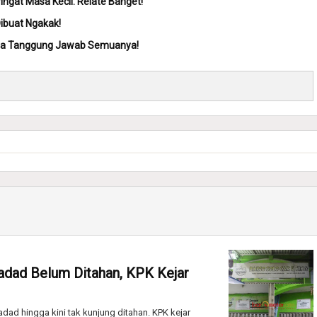
ingat Masa Kecil: Relate Banget!
Dibuat Ngakak!
Saya Tanggung Jawab Semuanya!
adad Belum Ditahan, KPK Kejar
ad hingga kini tak kunjung ditahan. KPK kejar