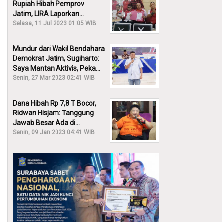
Rupiah Hibah Pemprov
Jatim, LIRA Laporkan
Khofifah ke KPK: Dia Harus
Selasa, 11 Jul 2023 01:05 WIB
Bertanggung Jawab!
Mundur dari Wakil Bendahara
Demokrat Jatim, Sugiharto:
Saya Mantan Aktivis, Peka
Sekali Kalau Ada yang
Senin, 27 Mar 2023 02:41 WIB
Overlap!
Dana Hibah Rp 7,8 T Bocor,
Ridwan Hisjam: Tanggung
Jawab Besar Ada di
Pemprov, Bukan DPRD Jatim!
Senin, 09 Jan 2023 04:41 WIB