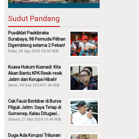
Sudut Pandang
Pusdiklat Paskibraka
Surabaya, 98 Pemuda Pilihan
Digembleng selama 2 Pekan!
Rabu, 05 Agu 2026 03:05 WIB
Kuasa Hukum Kusnadi: Kita
Akan Bantu KPK Resik-resik
Jatim dari Korupsi Hibah!
Senin, 09 Des 2024 01:36 WIB
Cak Fauzi Berkibar di Bursa
Pilgub Jatim: Saya Tetap di
Sumenep, Kalau Ditugasi
Partai Lain Cerita!
Selasa, 21 Mei 2024 10:49 WIB
Duga Ada Korupsi Triliunan