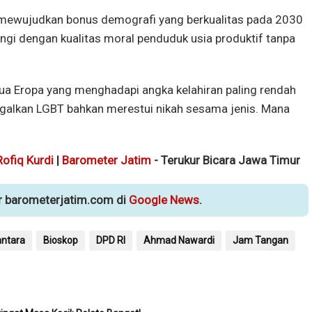
 mewujudkan bonus demografi yang berkualitas pada 2030
engi dengan kualitas moral penduduk usia produktif tanpa
ua Eropa yang menghadapi angka kelahiran paling rendah
egalkan LGBT bahkan merestui nikah sesama jenis. Mana
Rofiq Kurdi
|
Barometer Jatim
- Terukur Bicara Jawa Timur
ur barometerjatim.com di
Google News
.
ntara
Bioskop
DPD RI
Ahmad Nawardi
Jam Tangan