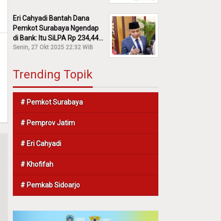
Eri Cahyadi Bantah Dana
Pemkot Surabaya Ngendap
di Bank: Itu SiLPA Rp 234,44
M!
Senin, 27 Okt 2025 22:32 WIB
Trending Topik
# Pemkot Surabaya
# Pemprov Jatim
# Eri Cahyadi
# Khofifah
# Pemkab Sidoarjo