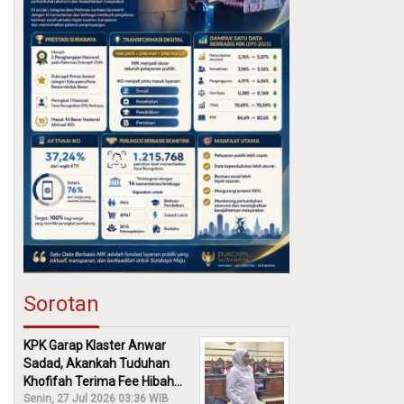
Sorotan
KPK Garap Klaster Anwar
Sadad, Akankah Tuduhan
Khofifah Terima Fee Hibah
30% Diusut?
Senin, 27 Jul 2026 03:36 WIB