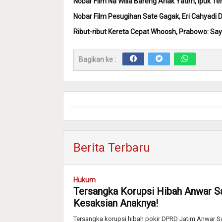
Nobar Film Na Willa Bareng Anak Yatim, Ipuk Ter
Nobar Film Pesugihan Sate Gagak, Eri Cahyadi 
Ribut-ribut Kereta Cepat Whoosh, Prabowo: 
Bagikan ke :
Berita Terbaru
Hukum
Tersangka Korupsi Hibah Anwar S
Kesaksian Anaknya!
Tersangka korupsi hibah pokir DPRD Jatim Anwar Sad