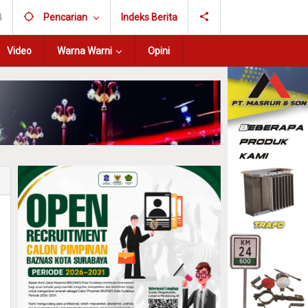
B
Pencarian
Indeks Berita
Video
Warna Warni
Opini