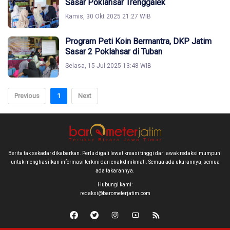
Sasar Poklahsar Trenggalek
Kamis, 30 Okt 2025 21:27 WIB
Program Peti Koin Bermantra, DKP Jatim
Sasar 2 Poklahsar di Tuban
Selasa, 15 Jul 2025 13:48 WIB
Previous
1
Next
Berita tak sekadar dikabarkan. Perlu digali lewat kreasi tinggi dari awak redaksi mumpuni
untuk menghasilkan informasi terkini dan enak dinikmati. Semua ada ukurannya, semua
ada takarannya.
Hubungi kami:
redaksi@barometerjatim.com