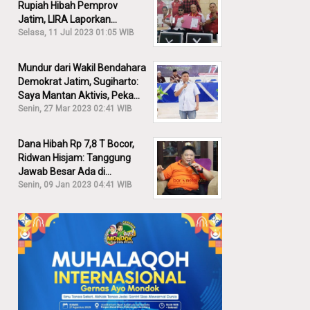
Rupiah Hibah Pemprov
Jatim, LIRA Laporkan
Khofifah ke KPK: Dia Harus
Selasa, 11 Jul 2023 01:05 WIB
Bertanggung Jawab!
Mundur dari Wakil Bendahara
Demokrat Jatim, Sugiharto:
Saya Mantan Aktivis, Peka
Sekali Kalau Ada yang
Senin, 27 Mar 2023 02:41 WIB
Overlap!
Dana Hibah Rp 7,8 T Bocor,
Ridwan Hisjam: Tanggung
Jawab Besar Ada di
Pemprov, Bukan DPRD Jatim!
Senin, 09 Jan 2023 04:41 WIB