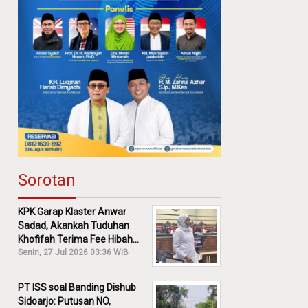
Sorotan
KPK Garap Klaster Anwar
Sadad, Akankah Tuduhan
Khofifah Terima Fee Hibah
30% Diusut?
Senin, 27 Jul 2026 03:36 WIB
PT ISS soal Banding Dishub
Sidoarjo: Putusan NO,