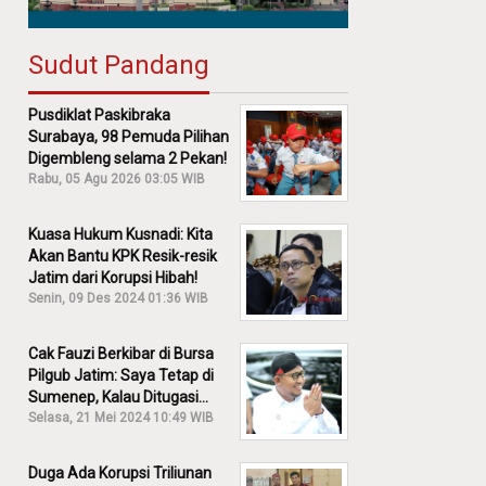
Sudut Pandang
Pusdiklat Paskibraka
Surabaya, 98 Pemuda Pilihan
Digembleng selama 2 Pekan!
Rabu, 05 Agu 2026 03:05 WIB
Kuasa Hukum Kusnadi: Kita
Akan Bantu KPK Resik-resik
Jatim dari Korupsi Hibah!
Senin, 09 Des 2024 01:36 WIB
Cak Fauzi Berkibar di Bursa
Pilgub Jatim: Saya Tetap di
Sumenep, Kalau Ditugasi
Partai Lain Cerita!
Selasa, 21 Mei 2024 10:49 WIB
Duga Ada Korupsi Triliunan