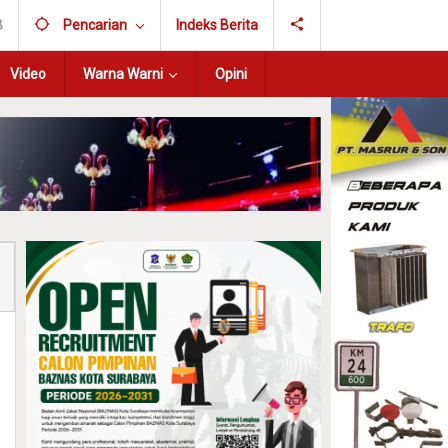
B
Pencarian
Indeks Berita
Video
Warna Warni
Opini