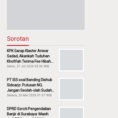
Sorotan
KPK Garap Klaster Anwar
Sadad, Akankah Tuduhan
Khofifah Terima Fee Hibah
30% Diusut?
Senin, 27 Jul 2026 03:36 WIB
PT ISS soal Banding Dishub
Sidoarjo: Putusan NO,
Jangan Seolah-olah Sudah
Menang!
Selasa, 26 Mei 2026 01:57 WIB
DPRD Soroti Pengendalian
Banjir di Surabaya: Masih