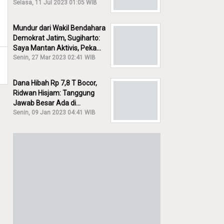
Khofifah ke KPK: Dia Harus
Selasa, 11 Jul 2023 01:05 WIB
Bertanggung Jawab!
Mundur dari Wakil Bendahara
Demokrat Jatim, Sugiharto:
Saya Mantan Aktivis, Peka
Sekali Kalau Ada yang
Senin, 27 Mar 2023 02:41 WIB
Overlap!
Dana Hibah Rp 7,8 T Bocor,
Ridwan Hisjam: Tanggung
Jawab Besar Ada di
Pemprov, Bukan DPRD Jatim!
Senin, 09 Jan 2023 04:41 WIB