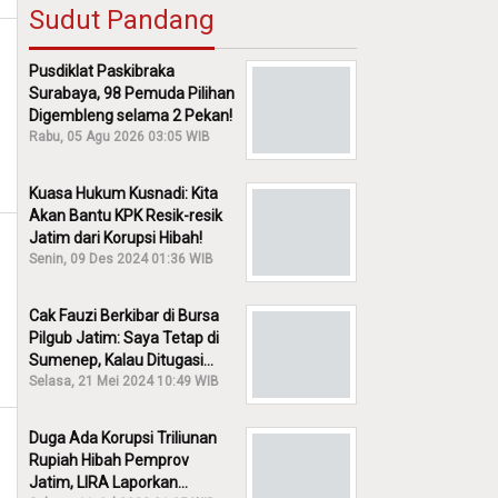
Sudut Pandang
Pusdiklat Paskibraka
Surabaya, 98 Pemuda Pilihan
Digembleng selama 2 Pekan!
Rabu, 05 Agu 2026 03:05 WIB
Kuasa Hukum Kusnadi: Kita
Akan Bantu KPK Resik-resik
Jatim dari Korupsi Hibah!
Senin, 09 Des 2024 01:36 WIB
Cak Fauzi Berkibar di Bursa
Pilgub Jatim: Saya Tetap di
Sumenep, Kalau Ditugasi
Partai Lain Cerita!
Selasa, 21 Mei 2024 10:49 WIB
Duga Ada Korupsi Triliunan
Rupiah Hibah Pemprov
Jatim, LIRA Laporkan