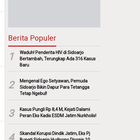
Berita Populer
Waduh! Penderita HIV di Sidoarjo
1
Bertambah, Terungkap Ada 316 Kasus
Baru
Mengenal Ego Setyawan, Pemuda
2
Sidoarjo Bikin Dapur Para Tetangga
Tetap Ngebul!
Kasus Pungli Rp 8,4 M, Kejati Dalami
3
Peran Eks Kadis ESDM Jatim Nurkholis!
Skandal Korupsi Dindik Jatim, Eks Pj
4
Bupati Sidoarjo Hudiyono Divonis 10