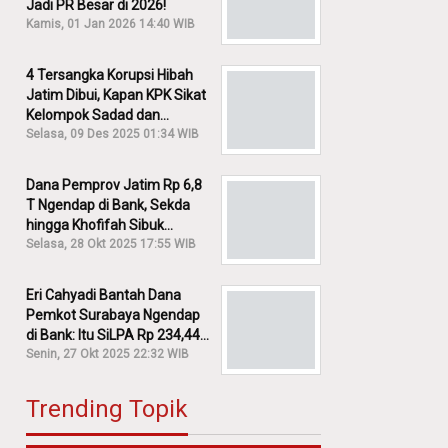
Jadi PR Besar di 2026!
Kamis, 01 Jan 2026 14:40 WIB
4 Tersangka Korupsi Hibah
Jatim Dibui, Kapan KPK Sikat
Kelompok Sadad dan
Iskandar?
Selasa, 09 Des 2025 01:34 WIB
Dana Pemprov Jatim Rp 6,8
T Ngendap di Bank, Sekda
hingga Khofifah Sibuk
Membantah!
Selasa, 28 Okt 2025 17:55 WIB
Eri Cahyadi Bantah Dana
Pemkot Surabaya Ngendap
di Bank: Itu SiLPA Rp 234,44
M!
Senin, 27 Okt 2025 22:32 WIB
Trending Topik