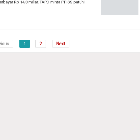
rbayar Rp 14,8 miliar. TAPD minta PT ISS patuhi
vious
1
2
Next