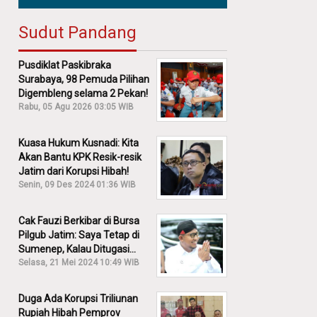
Sudut Pandang
Pusdiklat Paskibraka
Surabaya, 98 Pemuda Pilihan
Digembleng selama 2 Pekan!
Rabu, 05 Agu 2026 03:05 WIB
Kuasa Hukum Kusnadi: Kita
Akan Bantu KPK Resik-resik
Jatim dari Korupsi Hibah!
Senin, 09 Des 2024 01:36 WIB
Cak Fauzi Berkibar di Bursa
Pilgub Jatim: Saya Tetap di
Sumenep, Kalau Ditugasi
Partai Lain Cerita!
Selasa, 21 Mei 2024 10:49 WIB
Duga Ada Korupsi Triliunan
Rupiah Hibah Pemprov