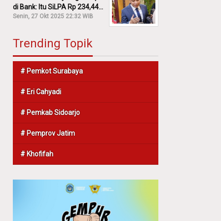
di Bank: Itu SiLPA Rp 234,44
M!
Senin, 27 Okt 2025 22:32 WIB
Trending Topik
# Pemkot Surabaya
# Eri Cahyadi
# Pemkab Sidoarjo
# Pemprov Jatim
# Khofifah