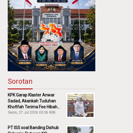
Sorotan
KPK Garap Klaster Anwar
Sadad, Akankah Tuduhan
Khofifah Terima Fee Hibah
30% Diusut?
Senin, 27 Jul 2026 03:36 WIB
PT ISS soal Banding Dishub