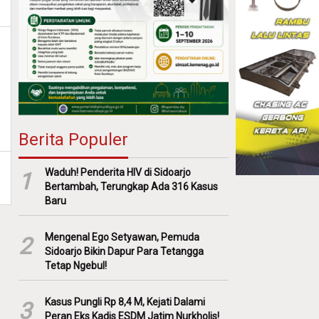
Berita Populer
Waduh! Penderita HIV di Sidoarjo
1
Bertambah, Terungkap Ada 316 Kasus
Baru
Mengenal Ego Setyawan, Pemuda
2
Sidoarjo Bikin Dapur Para Tetangga
Tetap Ngebul!
Kasus Pungli Rp 8,4 M, Kejati Dalami
3
Peran Eks Kadis ESDM Jatim Nurkholis!