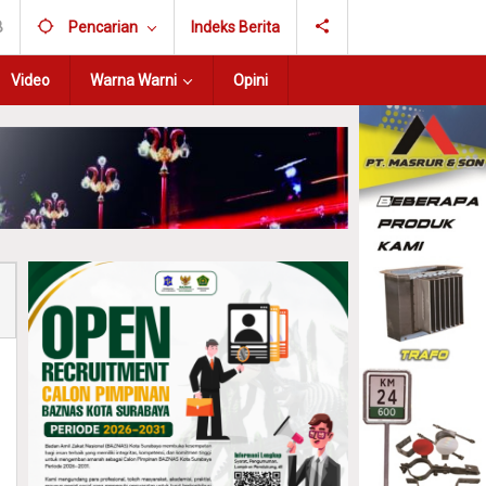
B
Pencarian
Indeks Berita
Video
Warna Warni
Opini