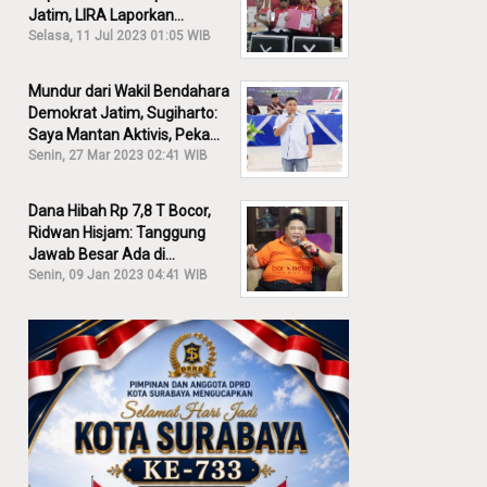
Jatim, LIRA Laporkan
Khofifah ke KPK: Dia Harus
Selasa, 11 Jul 2023 01:05 WIB
Bertanggung Jawab!
Mundur dari Wakil Bendahara
Demokrat Jatim, Sugiharto:
Saya Mantan Aktivis, Peka
Sekali Kalau Ada yang
Senin, 27 Mar 2023 02:41 WIB
Overlap!
Dana Hibah Rp 7,8 T Bocor,
Ridwan Hisjam: Tanggung
Jawab Besar Ada di
Pemprov, Bukan DPRD Jatim!
Senin, 09 Jan 2023 04:41 WIB