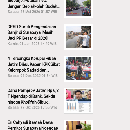
Sidoarjo: Putusan NO,
Jangan Seolah-olah Sudah
Menang!
Selasa, 26 Mei 2026 01:57 WIB
DPRD Soroti Pengendalian
Banjir di Surabaya: Masih
Jadi PR Besar di 2026!
Kamis, 01 Jan 2026 14:40 WIB
4 Tersangka Korupsi Hibah
Jatim Dibui, Kapan KPK Sikat
Kelompok Sadad dan
Iskandar?
Selasa, 09 Des 2025 01:34 WIB
Dana Pemprov Jatim Rp 6,8
T Ngendap di Bank, Sekda
hingga Khofifah Sibuk
Membantah!
Selasa, 28 Okt 2025 17:55 WIB
Eri Cahyadi Bantah Dana
Pemkot Surabaya Ngendap