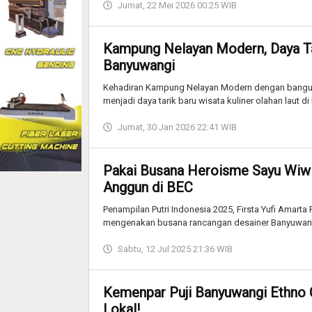
Jumat, 22 Mei 2026 00:25 WIB
Kampung Nelayan Modern, Daya Ta
Banyuwangi
Kehadiran Kampung Nelayan Modern dengan bangun
menjadi daya tarik baru wisata kuliner olahan laut d
Jumat, 30 Jan 2026 22:41 WIB
Pakai Busana Heroisme Sayu Wiwit
Anggun di BEC
Penampilan Putri Indonesia 2025, Firsta Yufi Amart
mengenakan busana rancangan desainer Banyuwang
Sabtu, 12 Jul 2025 21:36 WIB
Kemenpar Puji Banyuwangi Ethno Ca
Lokal!