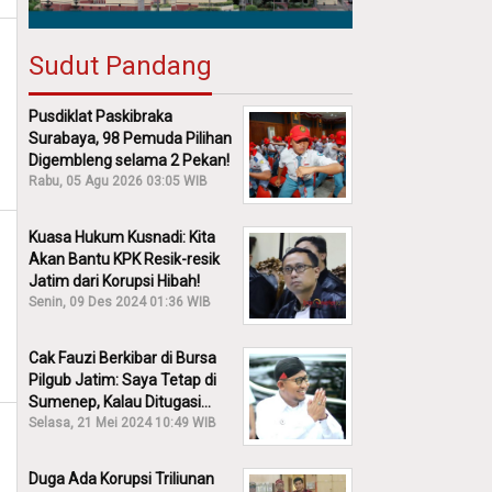
Sudut Pandang
Pusdiklat Paskibraka
Surabaya, 98 Pemuda Pilihan
Digembleng selama 2 Pekan!
Rabu, 05 Agu 2026 03:05 WIB
Kuasa Hukum Kusnadi: Kita
Akan Bantu KPK Resik-resik
Jatim dari Korupsi Hibah!
Senin, 09 Des 2024 01:36 WIB
Cak Fauzi Berkibar di Bursa
Pilgub Jatim: Saya Tetap di
Sumenep, Kalau Ditugasi
Partai Lain Cerita!
Selasa, 21 Mei 2024 10:49 WIB
Duga Ada Korupsi Triliunan