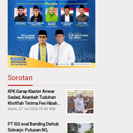
Sorotan
KPK Garap Klaster Anwar
Sadad, Akankah Tuduhan
Khofifah Terima Fee Hibah
30% Diusut?
Senin, 27 Jul 2026 03:36 WIB
PT ISS soal Banding Dishub
Sidoarjo: Putusan NO,