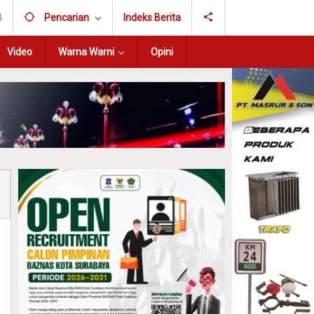
B
Pencarian
Indeks Berita
Video
Warna Warni
Opini