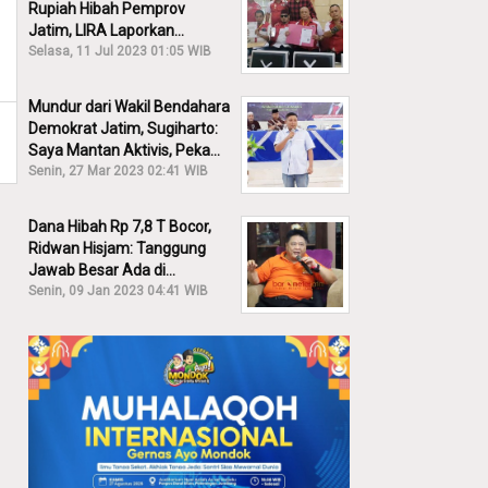
Rupiah Hibah Pemprov
Jatim, LIRA Laporkan
Khofifah ke KPK: Dia Harus
Selasa, 11 Jul 2023 01:05 WIB
Bertanggung Jawab!
Mundur dari Wakil Bendahara
Demokrat Jatim, Sugiharto:
Saya Mantan Aktivis, Peka
Sekali Kalau Ada yang
Senin, 27 Mar 2023 02:41 WIB
Overlap!
Dana Hibah Rp 7,8 T Bocor,
Ridwan Hisjam: Tanggung
Jawab Besar Ada di
Pemprov, Bukan DPRD Jatim!
Senin, 09 Jan 2023 04:41 WIB