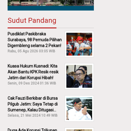
Sudut Pandang
Pusdiklat Paskibraka
Surabaya, 98 Pemuda Pilihan
Digembleng selama 2 Pekan!
Rabu, 05 Agu 2026 03:05 WIB
Kuasa Hukum Kusnadi: Kita
Akan Bantu KPK Resik-resik
Jatim dari Korupsi Hibah!
Senin, 09 Des 2024 01:36 WIB
Cak Fauzi Berkibar di Bursa
Pilgub Jatim: Saya Tetap di
Sumenep, Kalau Ditugasi
Partai Lain Cerita!
Selasa, 21 Mei 2024 10:49 WIB
Duga Ada Korupsi Triliunan