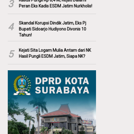
Kasus Pungli Rp 8,4 M, Kejati Dalami
3
Peran Eks Kadis ESDM Jatim Nurkholis!
Skandal Korupsi Dindik Jatim, Eks Pj
4
Bupati Sidoarjo Hudiyono Divonis 10
Tahun!
Kejati Sita Logam Mulia Antam dari NK
5
Hasil Pungli ESDM Jatim, Siapa NK?