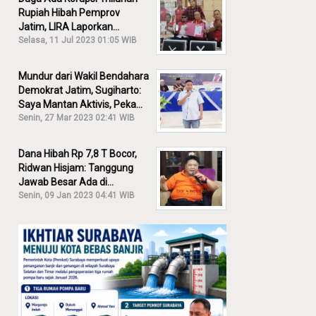
Rupiah Hibah Pemprov
Jatim, LIRA Laporkan
Khofifah ke KPK: Dia Harus
Selasa, 11 Jul 2023 01:05 WIB
Bertanggung Jawab!
Mundur dari Wakil Bendahara
Demokrat Jatim, Sugiharto:
Saya Mantan Aktivis, Peka
Sekali Kalau Ada yang
Senin, 27 Mar 2023 02:41 WIB
Overlap!
Dana Hibah Rp 7,8 T Bocor,
Ridwan Hisjam: Tanggung
Jawab Besar Ada di
Pemprov, Bukan DPRD Jatim!
Senin, 09 Jan 2023 04:41 WIB