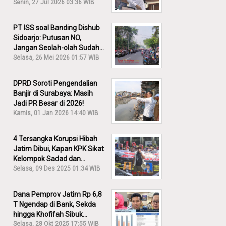
30% Diusut?
Senin, 27 Jul 2026 03:36 WIB
PT ISS soal Banding Dishub
Sidoarjo: Putusan NO,
Jangan Seolah-olah Sudah
Menang!
Selasa, 26 Mei 2026 01:57 WIB
DPRD Soroti Pengendalian
Banjir di Surabaya: Masih
Jadi PR Besar di 2026!
Kamis, 01 Jan 2026 14:40 WIB
4 Tersangka Korupsi Hibah
Jatim Dibui, Kapan KPK Sikat
Kelompok Sadad dan
Iskandar?
Selasa, 09 Des 2025 01:34 WIB
Dana Pemprov Jatim Rp 6,8
T Ngendap di Bank, Sekda
hingga Khofifah Sibuk
Membantah!
Selasa, 28 Okt 2025 17:55 WIB