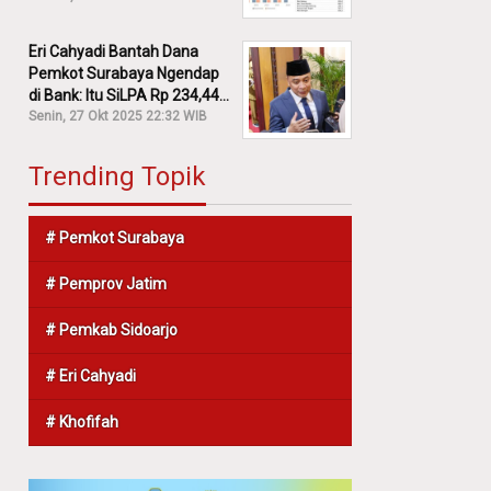
Eri Cahyadi Bantah Dana
Pemkot Surabaya Ngendap
di Bank: Itu SiLPA Rp 234,44
M!
Senin, 27 Okt 2025 22:32 WIB
Trending Topik
# Pemkot Surabaya
# Pemprov Jatim
# Pemkab Sidoarjo
# Eri Cahyadi
# Khofifah