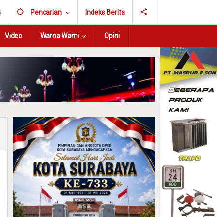
B
Pencarian
Indeks Berita
Video
Warna Warni
Opini