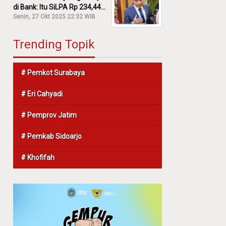
di Bank: Itu SiLPA Rp 234,44
M!
Senin, 27 Okt 2025 22:32 WIB
Trending Topik
# Pemkot Surabaya
# Eri Cahyadi
# Pemprov Jatim
# Pemkab Sidoarjo
# Khofifah