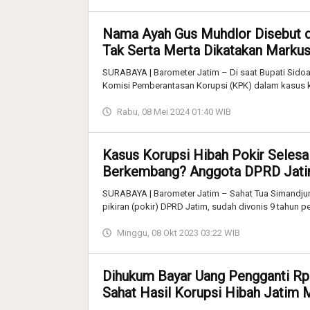
Nama Ayah Gus Muhdlor Disebut d
Tak Serta Merta Dikatakan Markus
SURABAYA | Barometer Jatim – Di saat Bupati Sidoa
Komisi Pemberantasan Korupsi (KPK) dalam kasus k
Rabu, 08 Mei 2024 01:40 WIB
Kasus Korupsi Hibah Pokir Selesai
Berkembang? Anggota DPRD Jatim
SURABAYA | Barometer Jatim – Sahat Tua Simandju
pikiran (pokir) DPRD Jatim, sudah divonis 9 tahun p
Minggu, 08 Okt 2023 03:22 WIB
Dihukum Bayar Uang Pengganti Rp
Sahat Hasil Korupsi Hibah Jatim 