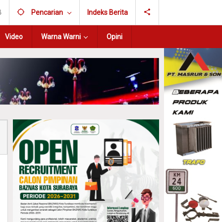
B
Pencarian
Indeks Berita
Video
Warna Warni
Opini