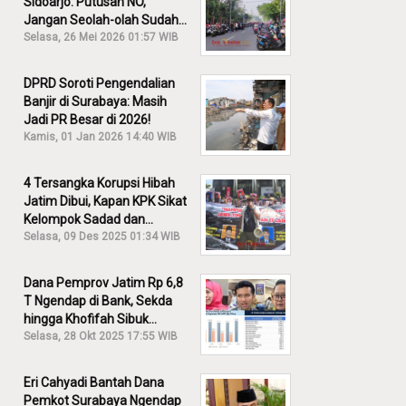
Sidoarjo: Putusan NO,
Jangan Seolah-olah Sudah
Menang!
Selasa, 26 Mei 2026 01:57 WIB
DPRD Soroti Pengendalian
Banjir di Surabaya: Masih
Jadi PR Besar di 2026!
Kamis, 01 Jan 2026 14:40 WIB
4 Tersangka Korupsi Hibah
Jatim Dibui, Kapan KPK Sikat
Kelompok Sadad dan
Iskandar?
Selasa, 09 Des 2025 01:34 WIB
Dana Pemprov Jatim Rp 6,8
T Ngendap di Bank, Sekda
hingga Khofifah Sibuk
Membantah!
Selasa, 28 Okt 2025 17:55 WIB
Eri Cahyadi Bantah Dana
Pemkot Surabaya Ngendap