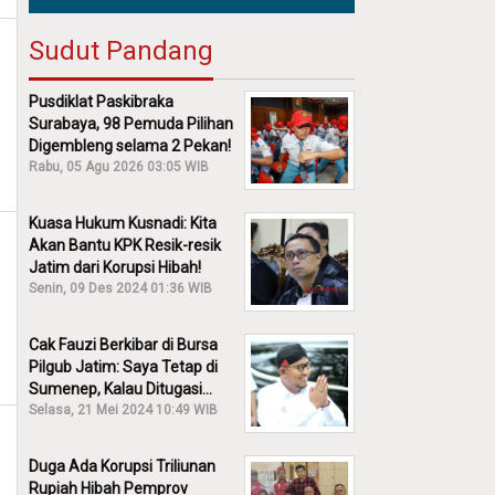
Sudut Pandang
Pusdiklat Paskibraka
Surabaya, 98 Pemuda Pilihan
Digembleng selama 2 Pekan!
Rabu, 05 Agu 2026 03:05 WIB
Kuasa Hukum Kusnadi: Kita
Akan Bantu KPK Resik-resik
Jatim dari Korupsi Hibah!
Senin, 09 Des 2024 01:36 WIB
Cak Fauzi Berkibar di Bursa
Pilgub Jatim: Saya Tetap di
Sumenep, Kalau Ditugasi
Partai Lain Cerita!
Selasa, 21 Mei 2024 10:49 WIB
Duga Ada Korupsi Triliunan
Rupiah Hibah Pemprov