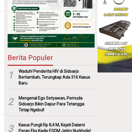
Berita Populer
Waduh! Penderita HIV di Sidoarjo
1
Bertambah, Terungkap Ada 316 Kasus
Baru
Mengenal Ego Setyawan, Pemuda
2
Sidoarjo Bikin Dapur Para Tetangga
Tetap Ngebul!
Kasus Pungli Rp 8,4 M, Kejati Dalami
3
Peran Eks Kadis ESDM Jatim Nurkholis!