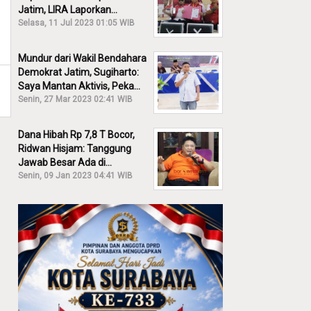
Jatim, LIRA Laporkan
Khofifah ke KPK: Dia Harus
Selasa, 11 Jul 2023 01:05 WIB
Bertanggung Jawab!
Mundur dari Wakil Bendahara
Demokrat Jatim, Sugiharto:
Saya Mantan Aktivis, Peka
Sekali Kalau Ada yang
Senin, 27 Mar 2023 02:41 WIB
Overlap!
Dana Hibah Rp 7,8 T Bocor,
Ridwan Hisjam: Tanggung
Jawab Besar Ada di
Pemprov, Bukan DPRD Jatim!
Senin, 09 Jan 2023 04:41 WIB