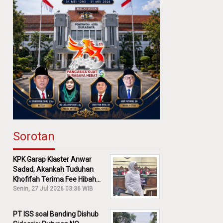
Sorotan
KPK Garap Klaster Anwar
Sadad, Akankah Tuduhan
Khofifah Terima Fee Hibah
30% Diusut?
Senin, 27 Jul 2026 03:36 WIB
PT ISS soal Banding Dishub