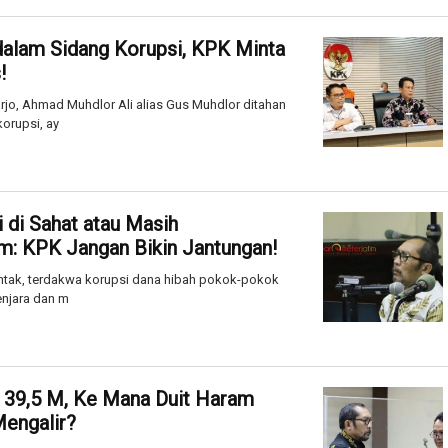
alam Sidang Korupsi, KPK Minta
!
rjo, Ahmad Muhdlor Ali alias Gus Muhdlor ditahan
orupsi, ay
 di Sahat atau Masih
: KPK Jangan Bikin Jantungan!
ntak, terdakwa korupsi dana hibah pokok-pokok
enjara dan m
 39,5 M, Ke Mana Duit Haram
Mengalir?