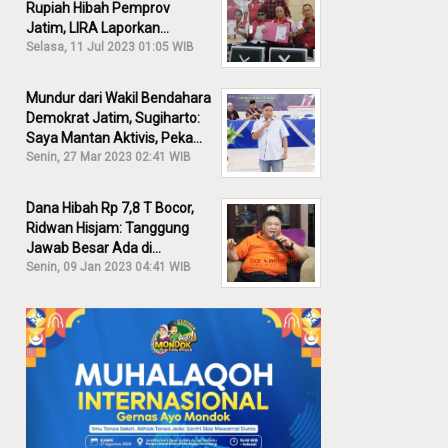
Rupiah Hibah Pemprov
Jatim, LIRA Laporkan
Khofifah ke KPK: Dia Harus
Selasa, 11 Jul 2023 01:05 WIB
Bertanggung Jawab!
Mundur dari Wakil Bendahara
Demokrat Jatim, Sugiharto:
Saya Mantan Aktivis, Peka
Sekali Kalau Ada yang
Senin, 27 Mar 2023 02:41 WIB
Overlap!
Dana Hibah Rp 7,8 T Bocor,
Ridwan Hisjam: Tanggung
Jawab Besar Ada di
Pemprov, Bukan DPRD Jatim!
Senin, 09 Jan 2023 04:41 WIB