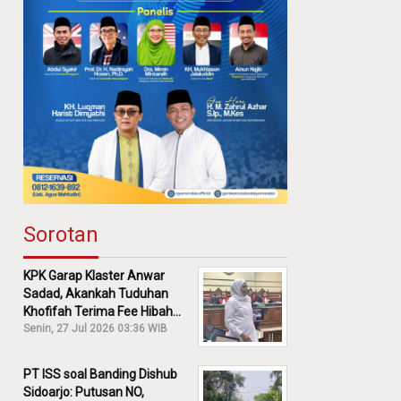
Sorotan
KPK Garap Klaster Anwar
Sadad, Akankah Tuduhan
Khofifah Terima Fee Hibah
30% Diusut?
Senin, 27 Jul 2026 03:36 WIB
PT ISS soal Banding Dishub
Sidoarjo: Putusan NO,