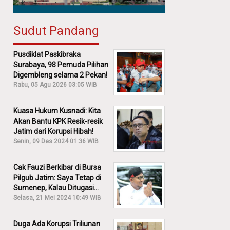
Sudut Pandang
Pusdiklat Paskibraka
Surabaya, 98 Pemuda Pilihan
Digembleng selama 2 Pekan!
Rabu, 05 Agu 2026 03:05 WIB
Kuasa Hukum Kusnadi: Kita
Akan Bantu KPK Resik-resik
Jatim dari Korupsi Hibah!
Senin, 09 Des 2024 01:36 WIB
Cak Fauzi Berkibar di Bursa
Pilgub Jatim: Saya Tetap di
Sumenep, Kalau Ditugasi
Partai Lain Cerita!
Selasa, 21 Mei 2024 10:49 WIB
Duga Ada Korupsi Triliunan