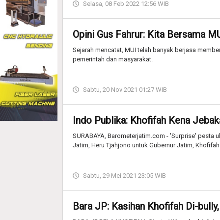
Selasa, 08 Feb 2022 12:56 WIB
Opini Gus Fahrur: Kita Bersama M
Sejarah mencatat, MUI telah banyak berjasa member
pemerintah dan masyarakat.
Sabtu, 20 Nov 2021 01:27 WIB
Indo Publika: Khofifah Kena Jebak
SURABAYA, Barometerjatim.com - 'Surprise' pesta ul
Jatim, Heru Tjahjono untuk Gubernur Jatim, Khofifah
Sabtu, 29 Mei 2021 23:05 WIB
Bara JP: Kasihan Khofifah Di-bull