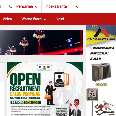
B
Pencarian
Indeks Berita
Video
Warna Warni
Opini